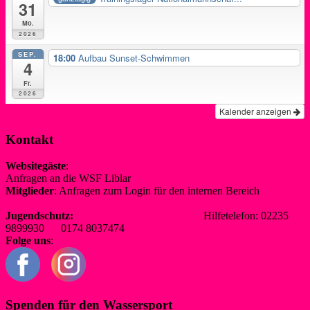
31
Mo.
2026
SEP.
18:00
Aufbau Sunset-Schwimmen
4
Fr.
2026
Kalender anzeigen
Kontakt
Websitegäste
:
Anfragen an die WSF Liblar
info@wsf-liblar.de
Mitglieder
: Anfragen zum Login für den internen Bereich
redaktion@wsf-liblar.de
Jugendschutz:
jugendschutz@wsf-liblar.de
Hilfetelefon: 02235
9899930 0174 8037474
Folge uns
:
Spenden für den Wassersport