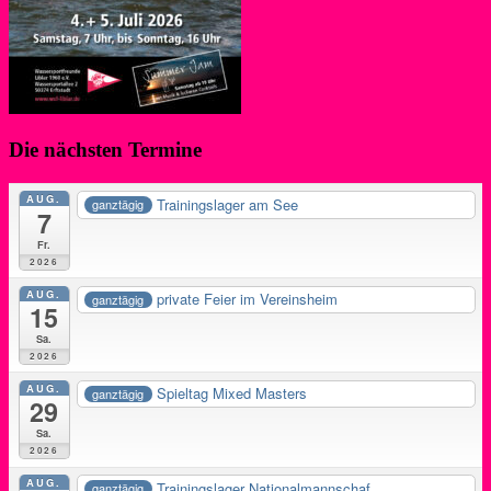
Die nächsten Termine
AUG.
Trainingslager am See
ganztägig
7
Fr.
2026
AUG.
private Feier im Vereinsheim
ganztägig
15
Sa.
2026
AUG.
Spieltag Mixed Masters
ganztägig
29
Sa.
2026
AUG.
Trainingslager Nationalmannschaf...
ganztägig