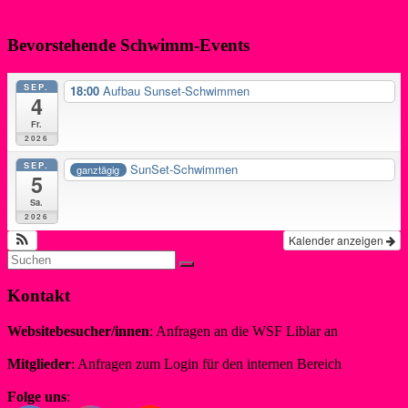
>>Alle Vereins-News ansehen…
Bevorstehende Schwimm-Events
SEP.
18:00
Aufbau Sunset-Schwimmen
4
Fr.
2026
SEP.
SunSet-Schwimmen
ganztägig
5
Sa.
2026
Kalender anzeigen
Kontakt
Websitebesucher/innen
: Anfragen an die WSF Liblar an
info@wsf-liblar.de
Mitglieder
: Anfragen zum Login für den internen Bereich
redaktion@wsf-liblar.de
Folge uns
: