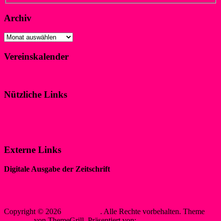
Archiv
Archiv
Vereinskalender
Klicke hier!
Nützliche Links
Impressum
Datenschutzerklärung
Externe Links
Digitale Ausgabe der Zeitschrift
„WIR IM SPORT“
Sewobe Vereinssoftware
Copyright © 2026
WSF-Liblar
. Alle Rechte vorbehalten. Theme
Spacious
von ThemeGrill. Präsentiert von:
WordPress
.