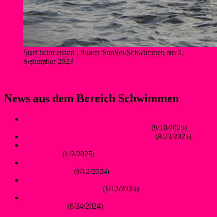
Start beim ersten Liblarer SunSet-Schwimmen am 2.
September 2023
News aus dem Bereich Schwimmen
Neue Gesichter und treue Fans: Drittes Sunset-Schwimmen
begeistert wieder über 100 Teilnehmende
(9/10/2025)
Lichterschwimmen mit Flamingovollmond
(8/23/2025)
Mutig ins eiskalte Wasser – 3. Neujahrsschwimmen am
Liblarer See
(1/2/2025)
Nur glückliche Gesichter beim zweiten SunSet-Schwimmen
am Liblarer See
(9/12/2024)
Liblarer Bojenschwimmer*innen trotzten Wind und Wellen
beim Fördecrossing 2024
(8/13/2024)
Liblarer SunSet-Schwimmen geht am 7. September in die
zweite Runde
(6/24/2024)