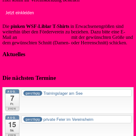
Jetzt einkleiden
Die
pinken WSF-Liblar T-Shirts
in Erwachsenengrößen sind
weiterhin über den Förderverein zu beziehen. Dazu bitte eine E-
Mail an
info@foerderverein-wsf.de
mit der gewünschten Größe und
dem gewünschten Schnitt (Damen- oder Herrenschnitt) schicken.
Aktuelles
Die nächsten Termine
AUG.
Trainingslager am See
ganztägig
7
Fr.
2026
AUG.
private Feier im Vereinsheim
ganztägig
15
Sa.
2026