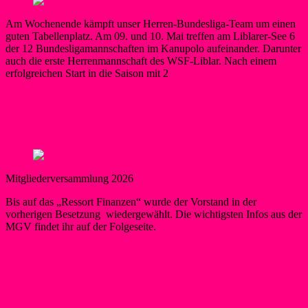
Am Wochenende kämpft unser Herren-Bundesliga-Team um einen
guten Tabellenplatz. Am 09. und 10. Mai treffen am Liblarer-See 6
der 12 Bundesligamannschaften im Kanupolo aufeinander. Darunter
auch die erste Herrenmannschaft des WSF-Liblar. Nach einem
erfolgreichen Start in die Saison mit 2
Berner
3. Mai 2026
3. Mai 2026
Kanupolo
Weiterlesen
Vorstand mit einem neuen Gesicht
Mitgliederversammlung 2026
Bis auf das „Ressort Finanzen“ wurde der Vorstand in der
vorherigen Besetzung wiedergewählt. Die wichtigsten Infos aus der
MGV findet ihr auf der Folgeseite.
Berner
14. März 2026
17. März 2026
Neues
Weiterlesen
Die Magie der Kälte – Winterschwimmen
am Liblarer See