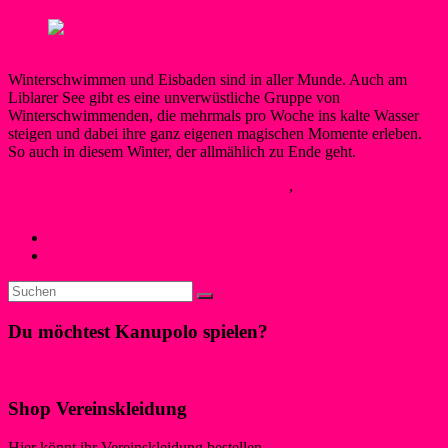
Winterschwimmen und Eisbaden sind in aller Munde. Auch am
Liblarer See gibt es eine unverwüstliche Gruppe von
Winterschwimmenden, die mehrmals pro Woche ins kalte Wasser
steigen und dabei ihre ganz eigenen magischen Momente erleben.
So auch in diesem Winter, der allmählich zu Ende geht.
SilkeW
13. März 2026
17. März 2026
Neues
,
Schwimmen
Weiterlesen
« Zurück
Du möchtest Kanupolo spielen?
Klicke hier!
Shop Vereinskleidung
Hier könnt ihr Vereinskleidung bestellen