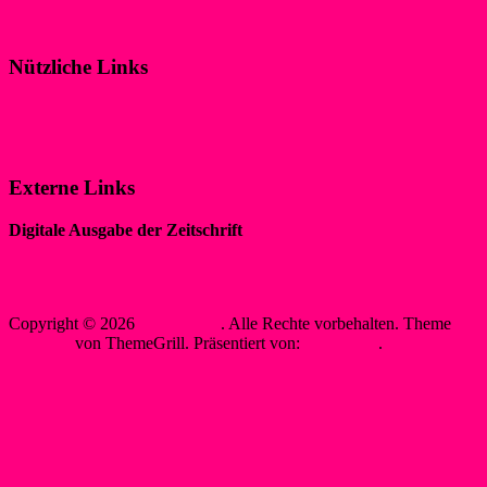
Klicke hier!
Nützliche Links
Impressum
Datenschutzerklärung
Externe Links
Digitale Ausgabe der Zeitschrift
„WIR IM SPORT“
Sewobe Vereinssoftware
Copyright © 2026
WSF-Liblar
. Alle Rechte vorbehalten. Theme
Spacious
von ThemeGrill. Präsentiert von:
WordPress
.