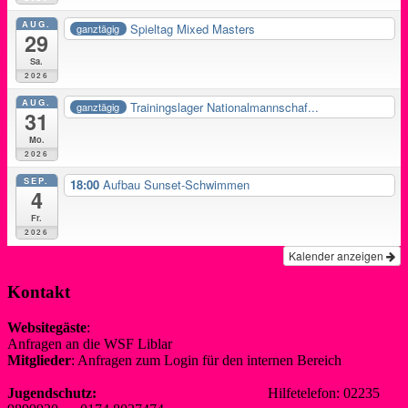
AUG.
Spieltag Mixed Masters
ganztägig
29
Sa.
2026
AUG.
Trainingslager Nationalmannschaf...
ganztägig
31
Mo.
2026
SEP.
18:00
Aufbau Sunset-Schwimmen
4
Fr.
2026
Kalender anzeigen
Kontakt
Websitegäste
:
Anfragen an die WSF Liblar
info@wsf-liblar.de
Mitglieder
: Anfragen zum Login für den internen Bereich
redaktion@wsf-liblar.de
Jugendschutz:
jugendschutz@wsf-liblar.de
Hilfetelefon: 02235