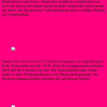
Baldeneysee nach Essen. Neben den sportlichen Ambitionen war
auch das inzwischen immer professioneller aufgestellte Küchenteam
mit dabei, das mit gesunder Vollverpflegung einen wichtigen Beitrag
zur Gemeinschaft
Berner
25. Mai 2026
25. Mai 2026
Kanupolo
,
Neues
Weiterlesen
Erfolgreiches Wochenende für die
Liblarer Kanupolomannschaften
Damen SG U16 U14 U12 U21 Herren Schauen wir zunächst nach
Köln: Dort fanden am 09.+10.05.2026 die Gruppenmeisterschaften
West und der Colonia Cup statt. Die Wassersportfreunde-Liblar
hatten in allen Wettkampfklassen eine Mannschaft gemeldet, die
Nachwuchsmannschaften mussten sich auf diesem Turnier
Berner
13. Mai 2026
13. Mai 2026
Kanupolo
,
Neues
Weiterlesen
Bundesligaspieltag am Liblarer See