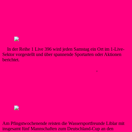
1 Live zu Gast bei den
Wassersportfreunden Liblar
In der Reihe 1 Live 396 wird jeden Samstag ein Ort im 1-Live-
Sektor vorgestellt und über spannende Sportarten oder Aktionen
berichtet.
Silke Schäfer
25. Juli 2026
25. Juli 2026
Kanupolo
,
Neues
Weiterlesen
Wassersportfreunde erfolgreich beim
Deutschland-Cup
Am Pfingstwochenende reisten die Wassersportfreunde Liblar mit
insgesamt fünf Mannschaften zum Deutschland-Cup an den