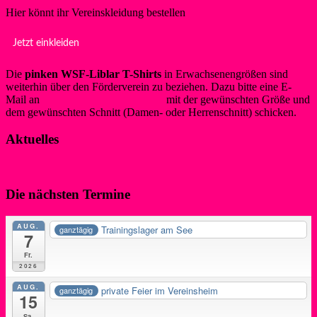
Hier könnt ihr Vereinskleidung bestellen
Jetzt einkleiden
Die
pinken WSF-Liblar T-Shirts
in Erwachsenengrößen sind
weiterhin über den Förderverein zu beziehen. Dazu bitte eine E-
Mail an
info@foerderverein-wsf.de
mit der gewünschten Größe und
dem gewünschten Schnitt (Damen- oder Herrenschnitt) schicken.
Aktuelles
Die nächsten Termine
AUG.
Trainingslager am See
ganztägig
7
Fr.
2026
AUG.
private Feier im Vereinsheim
ganztägig
15
Sa.