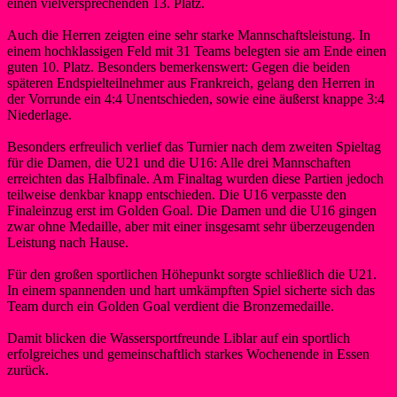
einen vielversprechenden 13. Platz.
Auch die Herren zeigten eine sehr starke Mannschaftsleistung. In
einem hochklassigen Feld mit 31 Teams belegten sie am Ende einen
guten 10. Platz. Besonders bemerkenswert: Gegen die beiden
späteren Endspielteilnehmer aus Frankreich, gelang den Herren in
der Vorrunde ein 4:4 Unentschieden, sowie eine äußerst knappe 3:4
Niederlage.
Besonders erfreulich verlief das Turnier nach dem zweiten Spieltag
für die Damen, die U21 und die U16: Alle drei Mannschaften
erreichten das Halbfinale. Am Finaltag wurden diese Partien jedoch
teilweise denkbar knapp entschieden. Die U16 verpasste den
Finaleinzug erst im Golden Goal. Die Damen und die U16 gingen
zwar ohne Medaille, aber mit einer insgesamt sehr überzeugenden
Leistung nach Hause.
Für den großen sportlichen Höhepunkt sorgte schließlich die U21.
In einem spannenden und hart umkämpften Spiel sicherte sich das
Team durch ein Golden Goal verdient die Bronzemedaille.
Damit blicken die Wassersportfreunde Liblar auf ein sportlich
erfolgreiches und gemeinschaftlich starkes Wochenende in Essen
zurück.