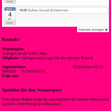
2026
SEP.
18:00
Aufbau Sunset-Schwimmen
4
Fr.
2026
Kalender anzeigen
Kontakt
Websitegäste
:
Anfragen an die WSF Liblar
info@wsf-liblar.de
Mitglieder
: Anfragen zum Login für den internen Bereich
redaktion@wsf-liblar.de
Jugendschutz:
jugendschutz@wsf-liblar.de
Hilfetelefon: 02235
9899930 0174 8037474
Folge uns
:
Spenden für den Wassersport
Über diesen Button könnt Ihr unkompliziert für unseren Wassersport
spenden. Jeder Betrag ist willkommen.