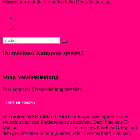
Wassersportfreunde erfolgreich beim Deutschland-Cup
Berner
25. Mai 2026
25. Mai 2026
Kanupolo
,
Neues
←
Erfolgreiches Wochenende für die Liblarer
Kanupolomannschaften
1 Live zu Gast bei den Wassersportfreunden Liblar
→
Du möchtest Kanupolo spielen?
Klicke hier!
Shop Vereinskleidung
Hier könnt ihr Vereinskleidung bestellen
Jetzt einkleiden
Die
pinken WSF-Liblar T-Shirts
in Erwachsenengrößen sind
weiterhin über den Förderverein zu beziehen. Dazu bitte eine E-
Mail an
info@foerderverein-wsf.de
mit der gewünschten Größe und
dem gewünschten Schnitt (Damen- oder Herrenschnitt) schicken.