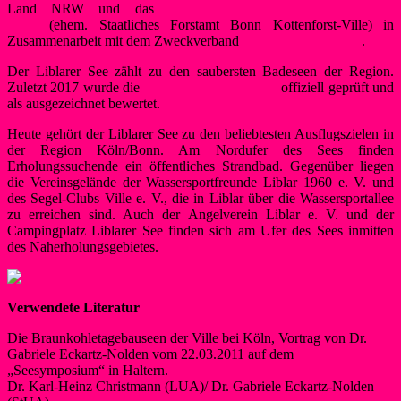
Land NRW und das
Regionalforstamt Rhein-Sieg-Erft in
Bonn
(ehem. Staatliches Forstamt Bonn Kottenforst-Ville) in
Zusammenarbeit mit dem Zweckverband
Naturpark Rheinland
.
Der Liblarer See zählt zu den saubersten Badeseen der Region.
Zuletzt 2017 wurde die
Wasserqualität des Sees
offiziell geprüft und
als ausgezeichnet bewertet.
Heute gehört der Liblarer See zu den beliebtesten Ausflugszielen in
der Region Köln/Bonn. Am Nordufer des Sees finden
Erholungssuchende ein öffentliches Strandbad. Gegenüber liegen
die Vereinsgelände der Wassersportfreunde Liblar 1960 e. V. und
des Segel-Clubs Ville e. V., die in Liblar über die Wassersportallee
zu erreichen sind. Auch der Angelverein Liblar e. V. und der
Campingplatz Liblarer See finden sich am Ufer des Sees inmitten
des Naherholungsgebietes.
Verwendete Literatur
Die Braunkohletagebauseen der Ville bei Köln, Vortrag von Dr.
Gabriele Eckartz-Nolden vom 22.03.2011 auf dem
„Seesymposium“ in Haltern.
Dr. Karl-Heinz Christmann (LUA)/ Dr. Gabriele Eckartz-Nolden