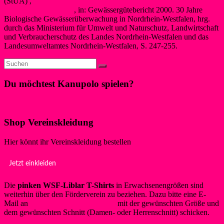
(StUA) ,
Entwicklung der Gewässerbeschaffenheit ausgewählter
Tagebauseen der Ville
, in: Gewässergütebericht 2000. 30 Jahre
Biologische Gewässerüberwachung in Nordrhein-Westfalen, hrg.
durch das Ministerium für Umwelt und Naturschutz, Landwirtschaft
und Verbraucherschutz des Landes Nordrhein-Westfalen und das
Landesumweltamtes Nordrhein-Westfalen, S. 247-255.
Du möchtest Kanupolo spielen?
Klicke hier!
Shop Vereinskleidung
Hier könnt ihr Vereinskleidung bestellen
Jetzt einkleiden
Die
pinken WSF-Liblar T-Shirts
in Erwachsenengrößen sind
weiterhin über den Förderverein zu beziehen. Dazu bitte eine E-
Mail an
info@foerderverein-wsf.de
mit der gewünschten Größe und
dem gewünschten Schnitt (Damen- oder Herrenschnitt) schicken.