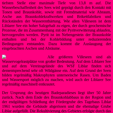
tiefsten Stelle eine maximale Tiefe von 13,8 m auf. Die
Wasserbeschaffenheit des Sees wird geprägt durch den Kontakt mit
Tonen und Braunkohle, sowie mit Fremdmaterial wie Abraum,
Asche aus Braunkohlekraftwerken und Brikettfabriken und
Rückständen der Wasserenthärtung. Wie allen Villeseen ist dem
Liblarer See ein hoher Salzgehalt zu eigen, der durch geochemische
Prozesse, die im Zusammenhang mit der Pyritverwitterung ablaufen,
hervorgerufen werden. Pyrit ist im Nebengestein der Braunkohle
enthalten und bei der Kohlebildung unter reduzierenden
Bedingungen entstanden. Dazu kommt die Auslaugung der
eingebrachten Aschen und Abräume.
Alle größeren Villeseen sind als
Wasservogelrastplätze von großer Bedeutung. Auf dem Liblarer See
und auf dem Vereinsgelände des WSF Liblar finden sich
dementsprechend sehr oft Wildgänse ein. Auf dem Grund der Seen
bilden regelmäßig Makrophyten unterseeische Rasen. Um Baden
und Wassersport möglich zu machen, wird auch der Liblarer See
regelmäßig maschinell entkrautet.
Der Ursprung des heutigen Badeparadieses liegt über 50 Jahre
zurück. Nach dem Ende des Braunkohlabbaus in der Region und
der endgültigen Schließung der Fördergrube des Tagebaus Liblar
1961 wurden die Gebäude abgerissen und die ehemalige Grube
Liblar aufgefüllt. Die Rekultivierung des Gebietes erfolgte durch das