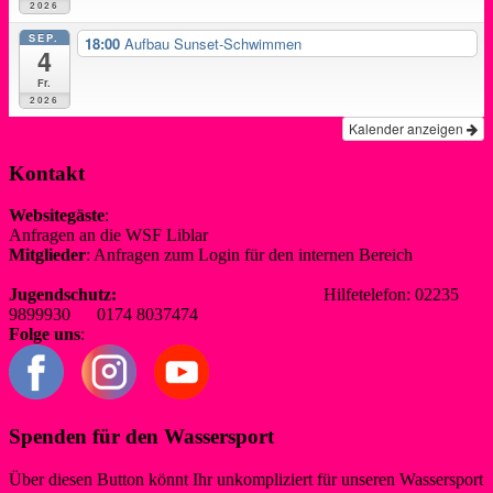
2026
SEP.
18:00
Aufbau Sunset-Schwimmen
4
Fr.
2026
Kalender anzeigen
Kontakt
Websitegäste
:
Anfragen an die WSF Liblar
info@wsf-liblar.de
Mitglieder
: Anfragen zum Login für den internen Bereich
redaktion@wsf-liblar.de
Jugendschutz:
jugendschutz@wsf-liblar.de
Hilfetelefon: 02235
9899930 0174 8037474
Folge uns
:
Spenden für den Wassersport
Über diesen Button könnt Ihr unkompliziert für unseren Wassersport