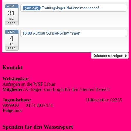
AUG.
Trainingslager Nationalmannschaf...
ganztägig
31
Mo.
2026
SEP.
18:00
Aufbau Sunset-Schwimmen
4
Fr.
2026
Kalender anzeigen
Kontakt
Websitegäste
:
Anfragen an die WSF Liblar
info@wsf-liblar.de
Mitglieder
: Anfragen zum Login für den internen Bereich
redaktion@wsf-liblar.de
Jugendschutz:
jugendschutz@wsf-liblar.de
Hilfetelefon: 02235
9899930 0174 8037474
Folge uns
:
Spenden für den Wassersport