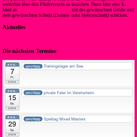
weiterhin über den Förderverein zu beziehen. Dazu bitte eine E-
Mail an
info@foerderverein-wsf.de
mit der gewünschten Größe und
dem gewünschten Schnitt (Damen- oder Herrenschnitt) schicken.
Aktuelles
Die nächsten Termine
AUG.
Trainingslager am See
ganztägig
7
Fr.
2026
AUG.
private Feier im Vereinsheim
ganztägig
15
Sa.
2026
AUG.
Spieltag Mixed Masters
ganztägig
29
Sa.
2026