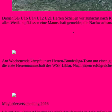
Damen SG U16 U14 U12 U21 Herren Schauen wir zunächst nach Köln: 
allen Wettkampfklassen eine Mannschaft gemeldet, die Nachwuchsman
Berner
13. Mai 2026
13. Mai 2026
Kanupolo
,
Neues
Weiterlesen
Bundesligaspieltag am Liblarer See
Am Wochenende kämpft unser Herren-Bundesliga-Team um einen guten
die erste Herrenmannschaft des WSF-Liblar. Nach einem erfolgreichen 
Berner
3. Mai 2026
3. Mai 2026
Kanupolo
Weiterlesen
Vorstand mit einem neuen Gesicht
Mitgliederversammlung 2026