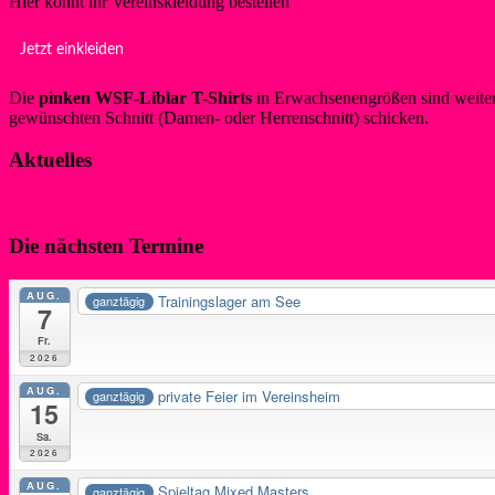
Hier könnt ihr Vereinskleidung bestellen
Jetzt einkleiden
Die
pinken WSF-Liblar T-Shirts
in Erwachsenengrößen sind weiterh
gewünschten Schnitt (Damen- oder Herrenschnitt) schicken.
Aktuelles
Die nächsten Termine
AUG.
Trainingslager am See
ganztägig
7
Fr.
2026
AUG.
private Feier im Vereinsheim
ganztägig
15
Sa.
2026
AUG.
Spieltag Mixed Masters
ganztägig