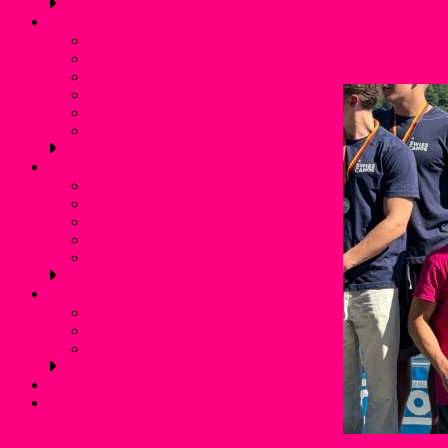
Silke Schäfer
25
Schwimmen
Bojenschwimmen
Wasserspo
SunSet-Schwimmen
Winterschwimmen / Eisbaden
Rettungsschwimmen
Aquafitness
Trainingszeiten (Schwimmen)
Jugendschutz
Kontaktpersonen und Hilfetelefon
Was ist Gewalt?
Prävention: Was tun wir?
Flyer für Kinder, Jugendliche und Eltern
externe links
Service
Mitgliedschaft und Infos
Förderverein WSF Liblar
Anfahrt und Parken
Kontakt
Login