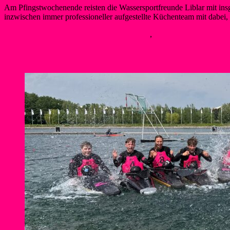
Am Pfingstwochenende reisten die Wassersportfreunde Liblar mit i
inzwischen immer professioneller aufgestellte Küchenteam mit dabei,
Berner
25. Mai 2026
25. Mai 2026
Kanupolo
,
Neues
Weiterlesen
Erfolgreiches Wochenende für die Liblar