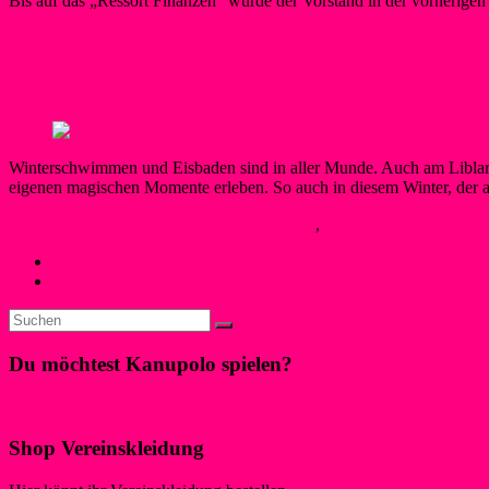
Bis auf das „Ressort Finanzen“ wurde der Vorstand in der vorherigen
Berner
14. März 2026
17. März 2026
Neues
Weiterlesen
Die Magie der Kälte – Winterschwimmen 
Winterschwimmen und Eisbaden sind in aller Munde. Auch am Liblare
eigenen magischen Momente erleben. So auch in diesem Winter, der a
SilkeW
13. März 2026
17. März 2026
Neues
,
Schwimmen
Weiterlese
« Zurück
Du möchtest Kanupolo spielen?
Klicke hier!
Shop Vereinskleidung