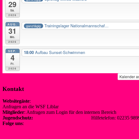
29
Sa.
2026
AUG.
Trainingslager Nationalmannschaf...
ganztägig
31
Mo.
2026
SEP.
18:00
Aufbau Sunset-Schwimmen
4
Fr.
2026
Kalender a
Kontakt
Websitegäste
:
Anfragen an die WSF Liblar
info@wsf-liblar.de
Mitglieder
: Anfragen zum Login für den internen Bereich
redaktion@
Jugendschutz:
jugendschutz@wsf-liblar.de
Hilfetelefon: 02235 
Folge uns
: