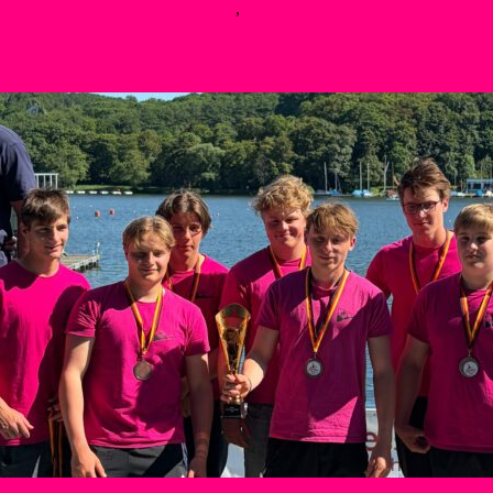
. Juli 2026
25. Juli 2026
Kanupolo
,
Neues
Weiterlesen
rtfreunde erfolgreich beim Deutschland-C