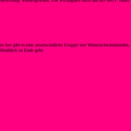
 Besetzung wiedergewählt. Die wichtigsten Infos aus der MGV findet ih
am Liblarer See
r See gibt es eine unverwüstliche Gruppe von Winterschwimmenden, d
llmählich zu Ende geht.
n