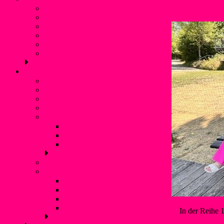
1 Live zu
Vorstand
Geschichte
Freizeitangebot
Liblarer See
Termine
Verbände und Partner
Kanupolo
Was ist Kanupolo?
Mannschaften
NationalspielerInnen
Trainingszeiten
Erfolge
Nationale Turniererfolge
Internationale Turniererfolge
Bundesliga
Anfänger
Liblarer Kanupolo Cup
Liblarer Kanupolo Cup 2019
Liblarer Kanupolo Cup 2018
Liblarer Kanupolo Cup 2017
Liblarer Kanupolo Cup 2016
In der Reihe 1 