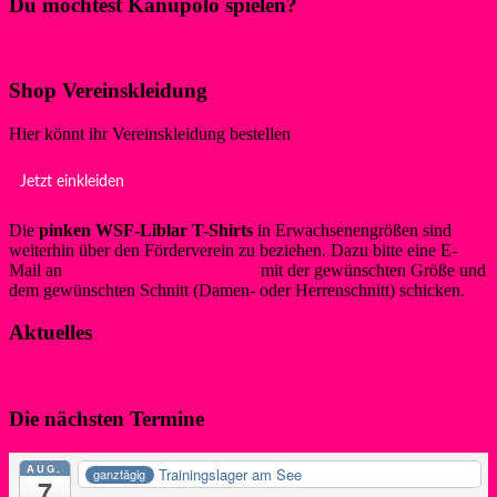
Du möchtest Kanupolo spielen?
Klicke hier!
Shop Vereinskleidung
Hier könnt ihr Vereinskleidung bestellen
Jetzt einkleiden
Die
pinken WSF-Liblar T-Shirts
in Erwachsenengrößen sind
weiterhin über den Förderverein zu beziehen. Dazu bitte eine E-
Mail an
info@foerderverein-wsf.de
mit der gewünschten Größe und
dem gewünschten Schnitt (Damen- oder Herrenschnitt) schicken.
Aktuelles
Die nächsten Termine
AUG.
Trainingslager am See
ganztägig
7