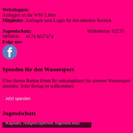
Websitegäste
:
Anfragen an die WSF Liblar
info@wsf-liblar.de
Mitglieder
: Anfragen zum Login für den internen Bereich
redaktion@wsf-liblar.de
Jugendschutz:
jugendschutz@wsf-liblar.de
Hilfetelefon: 02235
9899930 0174 8037474
Folge uns
:
Spenden für den Wassersport
Über diesen Button könnt Ihr unkompliziert für unseren Wassersport
spenden. Jeder Betrag ist willkommen.
Jetzt spenden
Jugendschutz
Raphael, Ansprechperson Jugendschutz