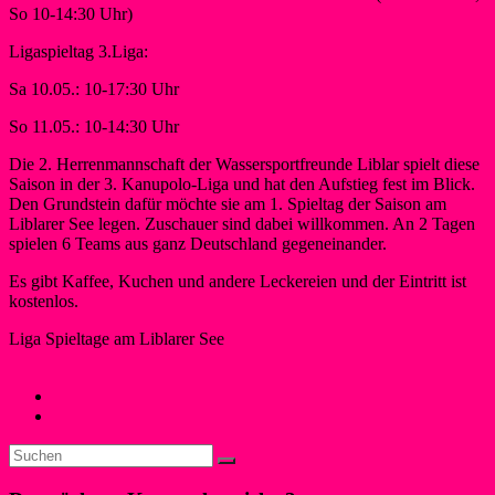
So 10-14:30 Uhr)
Ligaspieltag 3.Liga:
Sa 10.05.: 10-17:30 Uhr
So 11.05.: 10-14:30 Uhr
Die 2. Herrenmannschaft der Wassersportfreunde Liblar spielt diese
Saison in der 3. Kanupolo-Liga und hat den Aufstieg fest im Blick.
Den Grundstein dafür möchte sie am 1. Spieltag der Saison am
Liblarer See legen. Zuschauer sind dabei willkommen. An 2 Tagen
spielen 6 Teams aus ganz Deutschland gegeneinander.
Es gibt Kaffee, Kuchen und andere Leckereien und der Eintritt ist
kostenlos.
Liga Spieltage am Liblarer See
Berner
2. Mai 2025
8. Mai 2025
Neues
←
LKC 2025
Bundesligastart am Liblarer See
→