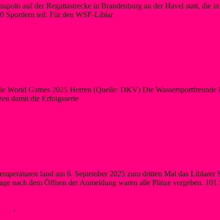
olo auf der Regattastrecke in Brandenburg an der Havel statt, die in d
0 Sportlern teil. Für den WSF-Liblar
World Games 2025 Herren (Quelle: DKV) Die Wassersportfreunde Lib
n damit die Erfolgsserie
terlesen
unset-Schwimmen begeistert wieder über 10
mperaturen fand am 6. September 2025 zum dritten Mal das Liblarer 
age nach dem Öffnen der Anmeldung waren alle Plätze vergeben. 10
eues
,
Schwimmen
Weiterlesen