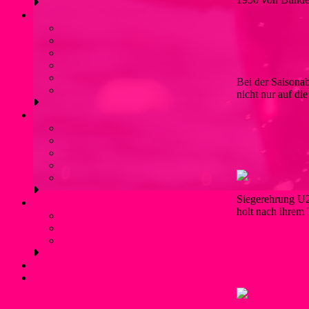
Schwimmen
Berner
18. Febr
Bojenschwimmen
SunSet-Schwimmen
Saisonabs
Winterschwimmen / Eisbaden
Rettungsschwimmen
Aquafitness
Bei der Saisonab
Trainingszeiten (Schwimmen)
nicht nur auf di
Jugendschutz
Berner
26. Nov
Kontaktpersonen und Hilfetelefon
Was ist Gewalt?
EM-Gold u
Prävention: Was tun wir?
Flyer für Kinder, Jugendliche und Eltern
externe links
Siegerehrung U2
Service
holt nach ihrem 
Mitgliedschaft und Infos
Förderverein WSF Liblar
Berner
18. Sept
Anfahrt und Parken
U16 und U
Kontakt
Login