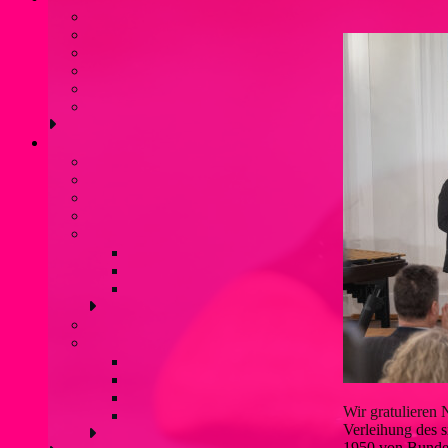
Vorstand
Geschichte
Freizeitangebot
Liblarer See
Termine
Verbände und Partner
Kanupolo
Was ist Kanupolo?
Mannschaften
NationalspielerInnen
Trainingszeiten
Erfolge
Nationale Turniererfolge
Internationale Turniererfolge
Bundesliga
Anfänger
Liblarer Kanupolo Cup
Liblarer Kanupolo Cup 2019
Liblarer Kanupolo Cup 2018
Liblarer Kanupolo Cup 2017
Wir gratulieren
Liblarer Kanupolo Cup 2016
Verleihung des s
1950 von Bunde