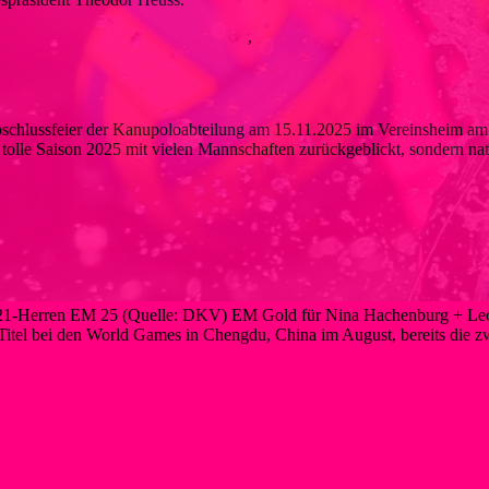
uar 2026
27. Februar 2026
Kanupolo
,
Neues
Weiterlesen
chlussfeier 2025
schlussfeier der Kanupoloabteilung am 15.11.2025 im Vereinsheim am S
e tolle Saison 2025 mit vielen Mannschaften zurückgeblickt, sondern n
ember 2025
26. November 2025
Neues
Weiterlesen
nd Silber für Liblarer SpielerInnen
1-Herren EM 25 (Quelle: DKV) EM Gold für Nina Hachenburg + Leoni
Titel bei den World Games in Chengdu, China im August, bereits die zw
ember 2025
18. September 2025
Neues
Weiterlesen
21- Mannschaft werden Deutscher Vizemei