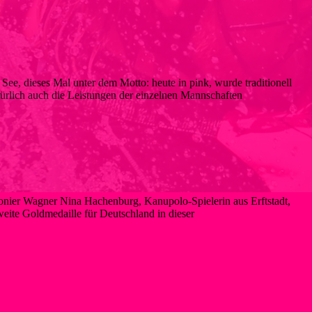
ee, dieses Mal unter dem Motto: heute in pink, wurde traditionell
atürlich auch die Leistungen der einzelnen Mannschaften
er Wagner Nina Hachenburg, Kanupolo-Spielerin aus Erftstadt,
eite Goldmedaille für Deutschland in dieser
ster