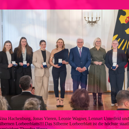
 Nina Hachenburg, Jonas Vieren, Leonie Wagner, Lennart Unterfeld u
ilbernen Lorbeerblatts!!! Das Silberne Lorbeerblatt ist die höchste staa
spräsident Theodor Heuss.