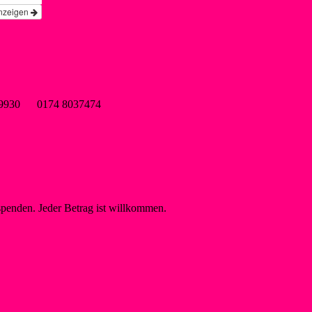
nzeigen
wsf-liblar.de
9899930 0174 8037474
spenden. Jeder Betrag ist willkommen.