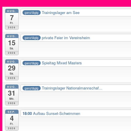
AUG.
Trainingslager am See
ganztägig
7
Fr.
2026
AUG.
private Feier im Vereinsheim
ganztägig
15
Sa.
2026
AUG.
Spieltag Mixed Masters
ganztägig
29
Sa.
2026
AUG.
Trainingslager Nationalmannschaf...
ganztägig
31
Mo.
2026
SEP.
18:00
Aufbau Sunset-Schwimmen
4
Fr.
2026