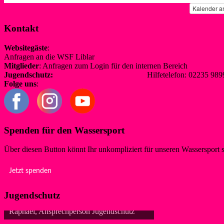
Kalender a
Kontakt
Websitegäste
:
Anfragen an die WSF Liblar
info@wsf-liblar.de
Mitglieder
: Anfragen zum Login für den internen Bereich
redaktion@
Jugendschutz:
jugendschutz@wsf-liblar.de
Hilfetelefon: 02235 
Folge uns
:
Spenden für den Wassersport
Über diesen Button könnt Ihr unkompliziert für unseren Wassersport 
Jetzt spenden
Jugendschutz
Raphael, Ansprechperson Jugendschutz