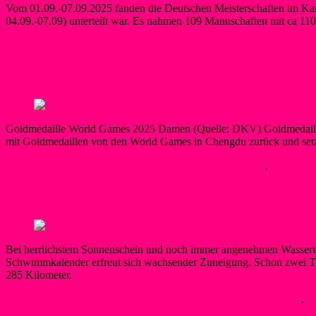
Vom 01.09.-07.09.2025 fanden die Deutschen Meisterschaften im Kanup
04.09.-07.09) unterteilt war. Es nahmen 109 Mannschaften mit ca 110
Berner
18. September 2025
18. September 2025
Neues
Weiterlesen
2x Gold bei den World Games in China
Goldmedaille World Games 2025 Damen (Quelle: DKV) Goldmedaille 
mit Goldmedaillen von den World Games in Chengdu zurück und setze
Berner
18. September 2025
18. September 2025
Kanupolo
,
Neues
Wei
Neue Gesichter und treue Fans: Drittes S
Bei herrlichstem Sonnenschein und noch immer angenehmen Wasserte
Schwimmkalender erfreut sich wachsender Zuneigung. Schon zwei T
285 Kilometer.
SilkeW
10. September 2025
12. September 2025
Bojenschwimmer
,
N