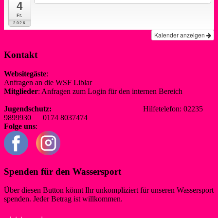
4
Fr.
2026
Kalender anzeigen
Kontakt
Websitegäste
:
Anfragen an die WSF Liblar
info@wsf-liblar.de
Mitglieder
: Anfragen zum Login für den internen Bereich
redaktion@wsf-liblar.de
Jugendschutz:
jugendschutz@wsf-liblar.de
Hilfetelefon: 02235
9899930 0174 8037474
Folge uns
:
Spenden für den Wassersport
Über diesen Button könnt Ihr unkompliziert für unseren Wassersport
spenden. Jeder Betrag ist willkommen.