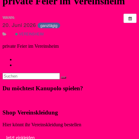
private Feier im Vereinsheim
WANN:
20. Juni 2026
ganztägig
VEREINSHEIM
private Feier im Vereinsheim
←
private Feier im Vereinsheim
private Feier im Vereinsheim
→
Du möchtest Kanupolo spielen?
Klicke hier!
Shop Vereinskleidung
Hier könnt ihr Vereinskleidung bestellen
Jetzt einkleiden