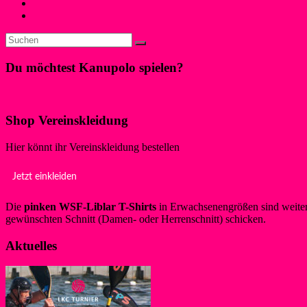
←
private Feier im Vereinsheim
private Feier im Vereinsheim
→
Du möchtest Kanupolo spielen?
Klicke hier!
Shop Vereinskleidung
Hier könnt ihr Vereinskleidung bestellen
Jetzt einkleiden
Die
pinken WSF-Liblar T-Shirts
in Erwachsenengrößen sind weiterh
gewünschten Schnitt (Damen- oder Herrenschnitt) schicken.
Aktuelles