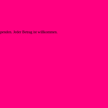
spenden. Jeder Betrag ist willkommen.
on Jugendschutz
Raphael, Ansprechperson Jugendschutz