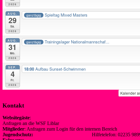
2026
AUG.
Spieltag Mixed Masters
ganztägig
29
Sa.
2026
AUG.
Trainingslager Nationalmannschaf...
ganztägig
31
Mo.
2026
SEP.
18:00
Aufbau Sunset-Schwimmen
4
Fr.
2026
Kalender a
Kontakt
Websitegäste
:
Anfragen an die WSF Liblar
info@wsf-liblar.de
Mitglieder
: Anfragen zum Login für den internen Bereich
redaktion@
Jugendschutz:
jugendschutz@wsf-liblar.de
Hilfetelefon: 02235 