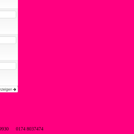
nzeigen
wsf-liblar.de
9899930 0174 8037474