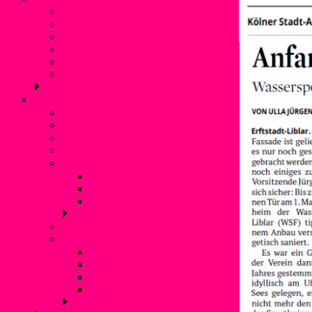
Vorstand
Geschichte
Freizeitangebot
Liblarer See
Termine
Verbände und Partner
Kanupolo
Was ist Kanupolo?
Mannschaften
NationalspielerInnen
Trainingszeiten
Erfolge
Nationale Turniererfolge
Internationale Turniererfolge
Bundesliga
Anfänger
Liblarer Kanupolo Cup
Liblarer Kanupolo Cup 2019
Liblarer Kanupolo Cup 2018
Liblarer Kanupolo Cup 2017
Liblarer Kanupolo Cup 2016