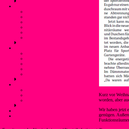
Schwimmen
Bojenschwimmen
SunSet-Schwimmen
Winterschwimmen / Eisbaden
Rettungsschwimmen
Aquafitness
Trainingszeiten (Schwimmen)
Jugendschutz
Kontaktpersonen und Hilfetelefon
Was ist Gewalt?
Prävention: Was tun wir?
Flyer für Kinder, Jugendliche und Eltern
externe links
Service
Mitgliedschaft und Infos
Kurz vor Weihnac
Förderverein WSF Liblar
worden, aber au
Anfahrt und Parken
Wir haben jetzt
Kontakt
genügen. Außerd
Login
Funktionsräumen 