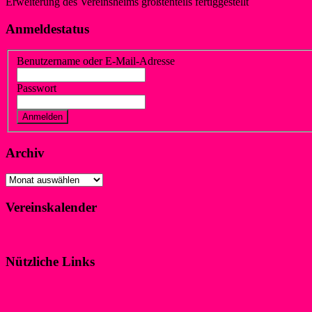
Erweiterung des Vereinsheims größtenteils fertiggestellt
Anmeldestatus
Benutzername oder E-Mail-Adresse
Passwort
Vergessen?
Registrieren
Archiv
Archiv
Vereinskalender
Klicke hier!
Nützliche Links
Impressum
Datenschutzerklärung