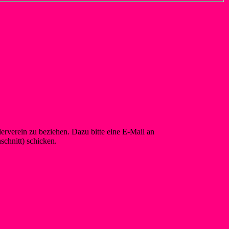
rverein zu beziehen. Dazu bitte eine E-Mail an
info@foerderverein-
chnitt) schicken.