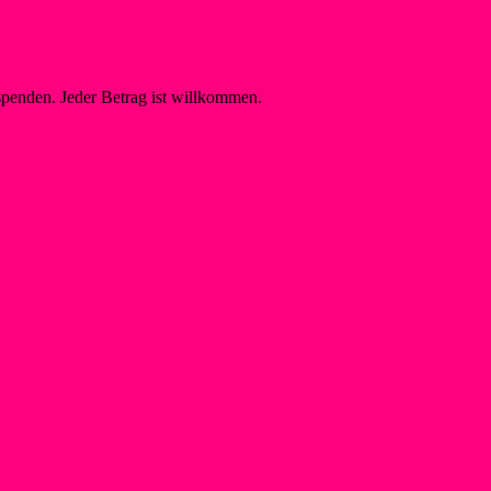
spenden. Jeder Betrag ist willkommen.
on Jugendschutz
Raphael, Ansprechperson Jugendschutz