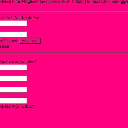
ndet sich im Mitgliederbereich des WSF Liblar. Du musst dich einlogge
 oder E-Mail-Adresse
t bleiben
gessen?
Klicke hier, um es zurückzusetzen.
ernamen auswählen
*
ied des WSF-Liblar
*