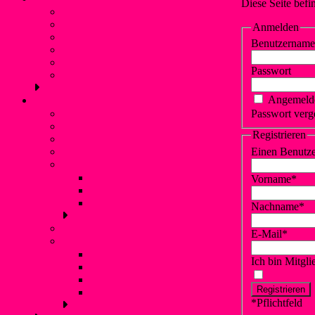
Diese Seite befi
Vorstand
Geschichte
Anmelden
Freizeitangebot
Benutzername
Liblarer See
Termine
Passwort
Verbände und Partner
Angemelde
Kanupolo
Was ist Kanupolo?
Passwort ver
Mannschaften
Registrieren
NationalspielerInnen
Trainingszeiten
Einen Benutz
Erfolge
Nationale Turniererfolge
Vorname
*
Internationale Turniererfolge
Bundesliga
Nachname
*
Anfänger
E-Mail
*
Liblarer Kanupolo Cup
Liblarer Kanupolo Cup 2019
Ich bin Mitgl
Liblarer Kanupolo Cup 2018
Liblarer Kanupolo Cup 2017
Liblarer Kanupolo Cup 2016
*
Pflichtfeld