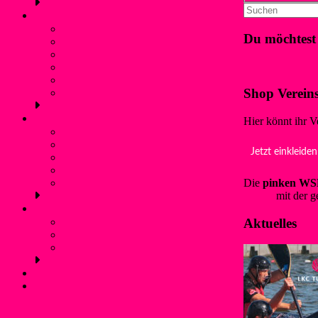
Schwimmen
Bojenschwimmen
Du möchtest
SunSet-Schwimmen
Winterschwimmen / Eisbaden
Klicke hier!
Rettungsschwimmen
Aquafitness
Shop Verein
Trainingszeiten (Schwimmen)
Jugendschutz
Hier könnt ihr V
Kontaktpersonen und Hilfetelefon
Was ist Gewalt?
Jetzt einkleiden
Prävention: Was tun wir?
Flyer für Kinder, Jugendliche und Eltern
Die
pinken WSF
externe links
wsf.de
mit der g
Service
Aktuelles
Mitgliedschaft und Infos
Förderverein WSF Liblar
Anfahrt und Parken
Kontakt
Login