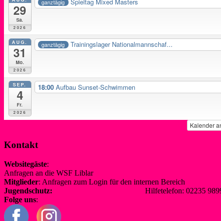
Spieltag Mixed Masters
ganztägig
29
Sa.
2026
AUG.
Trainingslager Nationalmannschaf...
ganztägig
31
Mo.
2026
SEP.
18:00
Aufbau Sunset-Schwimmen
4
Fr.
2026
Kalender a
Kontakt
Websitegäste
:
Anfragen an die WSF Liblar
info@wsf-liblar.de
Mitglieder
: Anfragen zum Login für den internen Bereich
redaktion@
Jugendschutz:
jugendschutz@wsf-liblar.de
Hilfetelefon: 02235 
Folge uns
: