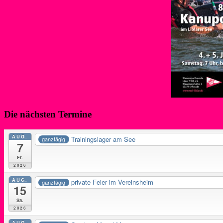
Die nächsten Termine
AUG.
Trainingslager am See
ganztägig
7
Fr.
2026
AUG.
private Feier im Vereinsheim
ganztägig
15
Sa.
2026
AUG.