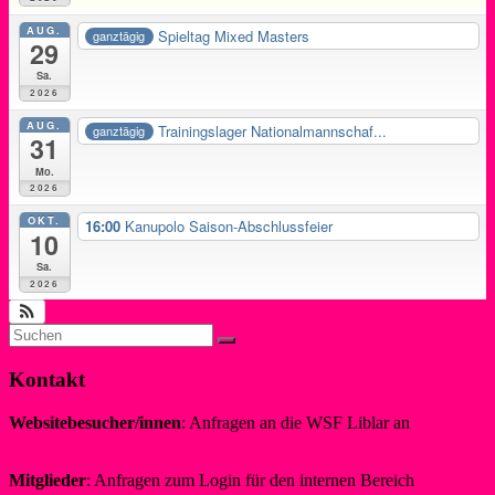
AUG.
Spieltag Mixed Masters
ganztägig
29
Sa.
2026
AUG.
Trainingslager Nationalmannschaf...
ganztägig
31
Mo.
2026
OKT.
16:00
Kanupolo Saison-Abschlussfeier
10
Sa.
2026
Kontakt
Websitebesucher/innen
: Anfragen an die WSF Liblar an
info@wsf-liblar.de
Mitglieder
: Anfragen zum Login für den internen Bereich