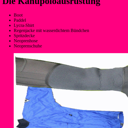
Die Kanupoloausrüstung
Boot
Paddel
Lycra-Shirt
Regenjacke mit wasserdichtem Bündchen
Spritzdecke
Neoprenhose
Neoprenschuhe