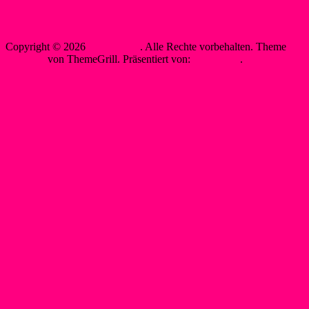
Sewobe Vereinssoftware
Copyright © 2026
WSF-Liblar
. Alle Rechte vorbehalten. Theme
Spacious
von ThemeGrill. Präsentiert von:
WordPress
.