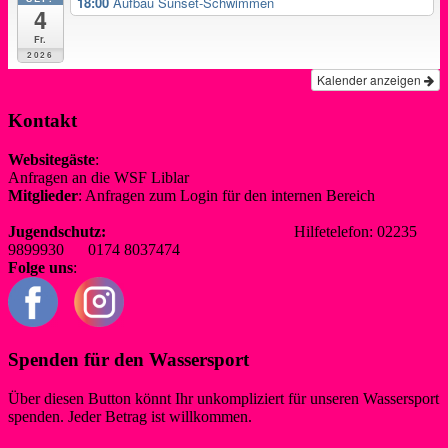
18:00
Aufbau Sunset-Schwimmen
4
Fr.
2026
Kalender anzeigen
Kontakt
Websitegäste
:
Anfragen an die WSF Liblar
info@wsf-liblar.de
Mitglieder
: Anfragen zum Login für den internen Bereich
redaktion@wsf-liblar.de
Jugendschutz:
jugendschutz@wsf-liblar.de
Hilfetelefon: 02235
9899930 0174 8037474
Folge uns
:
Spenden für den Wassersport
Über diesen Button könnt Ihr unkompliziert für unseren Wassersport
spenden. Jeder Betrag ist willkommen.