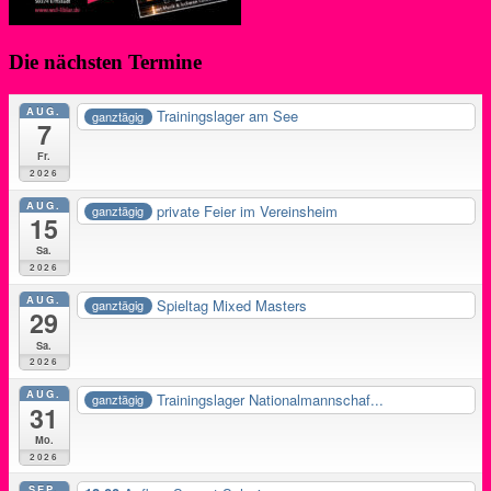
Die nächsten Termine
AUG.
Trainingslager am See
ganztägig
7
Fr.
2026
AUG.
private Feier im Vereinsheim
ganztägig
15
Sa.
2026
AUG.
Spieltag Mixed Masters
ganztägig
29
Sa.
2026
AUG.
Trainingslager Nationalmannschaf...
ganztägig
31
Mo.
2026
SEP.