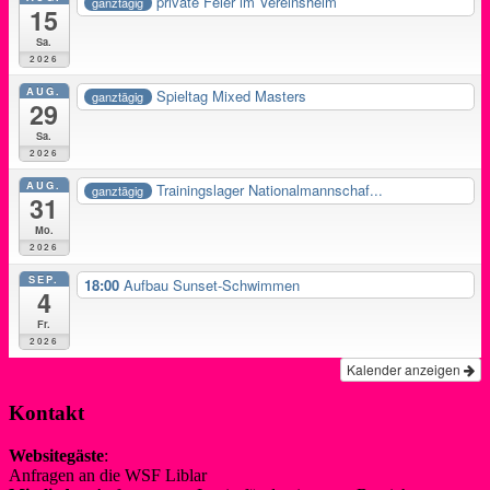
private Feier im Vereinsheim
ganztägig
15
Sa.
2026
AUG.
Spieltag Mixed Masters
ganztägig
29
Sa.
2026
AUG.
Trainingslager Nationalmannschaf...
ganztägig
31
Mo.
2026
SEP.
18:00
Aufbau Sunset-Schwimmen
4
Fr.
2026
Kalender anzeigen
Kontakt
Websitegäste
:
Anfragen an die WSF Liblar
info@wsf-liblar.de