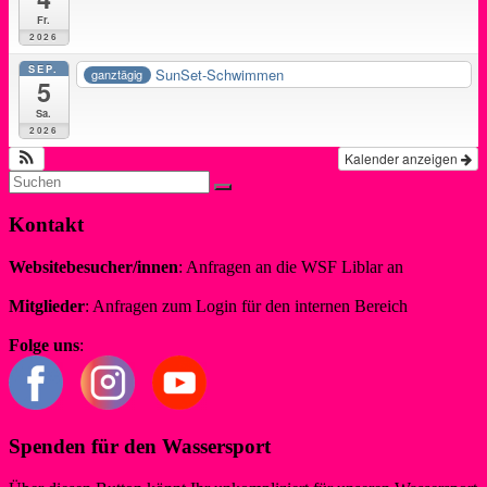
Fr.
2026
SEP.
SunSet-Schwimmen
ganztägig
5
Sa.
2026
Kalender anzeigen
Kontakt
Websitebesucher/innen
: Anfragen an die WSF Liblar an
info@wsf-liblar.de
Mitglieder
: Anfragen zum Login für den internen Bereich
redaktion@wsf-liblar.de
Folge uns
:
Spenden für den Wassersport