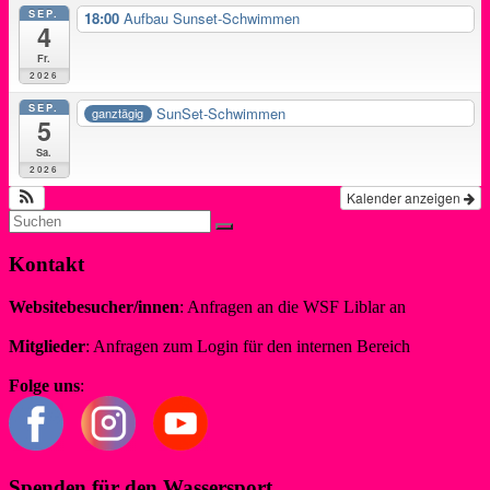
SEP.
18:00
Aufbau Sunset-Schwimmen
4
Fr.
2026
SEP.
SunSet-Schwimmen
ganztägig
5
Sa.
2026
Kalender anzeigen
Kontakt
Websitebesucher/innen
: Anfragen an die WSF Liblar an
info@wsf-liblar.de
Mitglieder
: Anfragen zum Login für den internen Bereich
redaktion@wsf-liblar.de
Folge uns
:
Spenden für den Wassersport