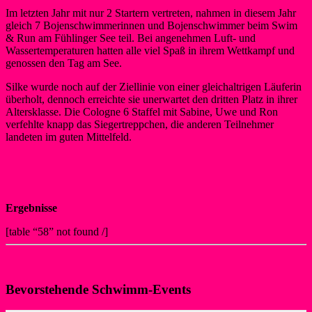
Im letzten Jahr mit nur 2 Startern vertreten, nahmen in diesem Jahr
gleich 7 Bojenschwimmerinnen und Bojenschwimmer beim Swim
& Run am Fühlinger See teil. Bei angenehmen Luft- und
Wassertemperaturen hatten alle viel Spaß in ihrem Wettkampf und
genossen den Tag am See.
Silke wurde noch auf der Ziellinie von einer gleichaltrigen Läuferin
überholt, dennoch erreichte sie unerwartet den dritten Platz in ihrer
Altersklasse. Die Cologne 6 Staffel mit Sabine, Uwe und Ron
verfehlte knapp das Siegertreppchen, die anderen Teilnehmer
landeten im guten Mittelfeld.
Infos zu Swim&Run Cologne
Ergebnisse
[table “58” not found /]
zurück
Bevorstehende Schwimm-Events