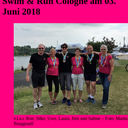
Swim & Run Cologne am 03.
Juni 2018
v.l.n.r. Ron, Silke, Uwe, Laura, Jörn und Sabine – Foto: Marita
Burggraaff