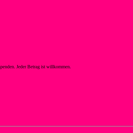
blar.de
wsf-liblar.de
spenden. Jeder Betrag ist willkommen.