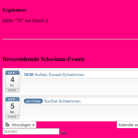
Ergebnisse:
[table “55” not found /]
www.usee-schwimmen.de
zurück
Bevorstehende Schwimm-Events
SEP.
18:00
Aufbau Sunset-Schwimmen
4
Fr.
2026
SEP.
SunSet-Schwimmen
ganztägig
5
Sa.
2026
Hinzufügen
Kalender a