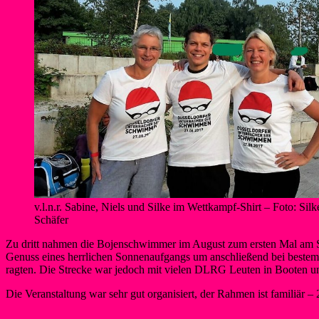
v.l.n.r. Sabine, Niels und Silke im Wettkampf-Shirt – Foto: Silk
Schäfer
Zu dritt nahmen die Bojenschwimmer im August zum ersten Mal am Sc
Genuss eines herrlichen Sonnenaufgangs um anschließend bei bestem W
ragten. Die Strecke war jedoch mit vielen DLRG Leuten in Booten und
Die Veranstaltung war sehr gut organisiert, der Rahmen ist familiär 