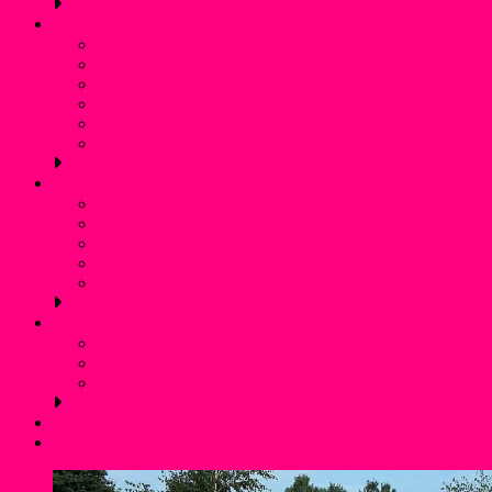
Schwimmen
Bojenschwimmen
SunSet-Schwimmen
Winterschwimmen / Eisbaden
Rettungsschwimmen
Aquafitness
Trainingszeiten (Schwimmen)
Jugendschutz
Kontaktpersonen und Hilfetelefon
Was ist Gewalt?
Prävention: Was tun wir?
Flyer für Kinder, Jugendliche und Eltern
externe links
Service
Mitgliedschaft und Infos
Förderverein WSF Liblar
Anfahrt und Parken
Kontakt
Login