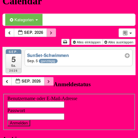
Calendar
Kategorien
SEP. 2026
Alles einklappen
Alles ausklappen
SEP.
SunSet-Schwimmen
5
Sep. 5
ganztägig
Sa.
2026
SEP. 2026
Anmeldestatus
Benutzername oder E-Mail-Adresse
Passwort
Vergessen?
Registrieren