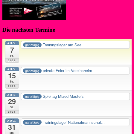
Die nächsten Termine
AUG.
Trainingslager am See
ganztägig
7
Fr.
2026
AUG.
private Feier im Vereinsheim
ganztägig
15
Sa.
2026
AUG.
Spieltag Mixed Masters
ganztägig
29
Sa.
2026
AUG.
Trainingslager Nationalmannschaf...
ganztägig
31
Mo.