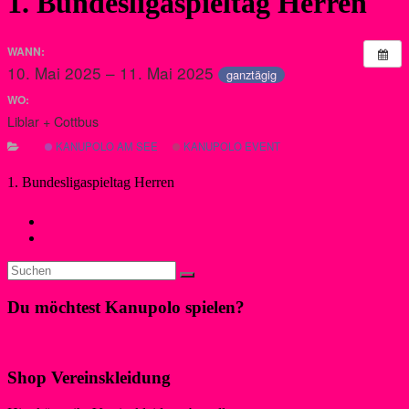
1. Bundesligaspieltag Herren
WANN:
10. Mai 2025 – 11. Mai 2025
ganztägig
WO:
Liblar + Cottbus
KANUPOLO AM SEE
KANUPOLO EVENT
1. Bundesligaspieltag Herren
←
ALLBAU Frühjahrs Cup
Colonia Cup
→
Du möchtest Kanupolo spielen?
Klicke hier!
Shop Vereinskleidung