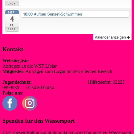
2026
SEP.
18:00
Aufbau Sunset-Schwimmen
4
Fr.
2026
Kalender anzeigen
Kontakt
Websitegäste
:
Anfragen an die WSF Liblar
info@wsf-liblar.de
Mitglieder
: Anfragen zum Login für den internen Bereich
redaktion@wsf-liblar.de
Jugendschutz:
jugendschutz@wsf-liblar.de
Hilfetelefon: 02235
9899930 0174 8037474
Folge uns
:
Spenden für den Wassersport
Über diesen Button könnt Ihr unkompliziert für unseren Wassersport