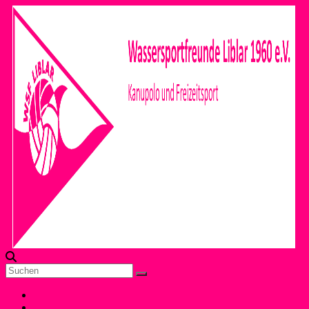
Zum
Inhalt
springen
Die offizielle Seite
WSF-
der
Liblar
Wassersportfreunde
Menü
Home
Liblar 1960 e.V.
Unser Verein