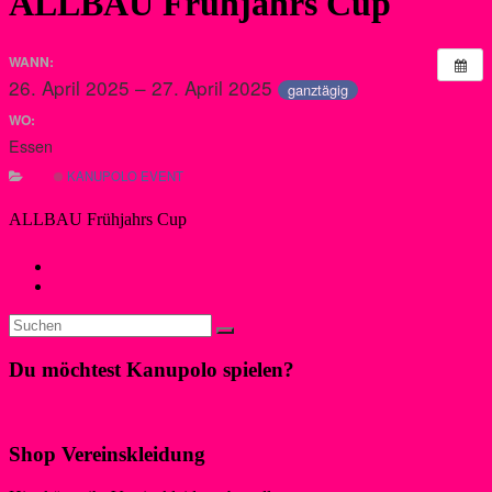
ALLBAU Frühjahrs Cup
WANN:
26. April 2025 – 27. April 2025
ganztägig
WO:
Essen
KANUPOLO EVENT
ALLBAU Frühjahrs Cup
←
Kanupolo: HIT
1. Bundesligaspieltag Herren
→
Du möchtest Kanupolo spielen?
Klicke hier!
Shop Vereinskleidung