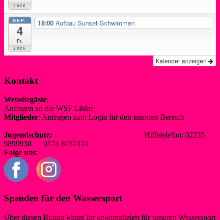
2026
SEP.
18:00
Aufbau Sunset-Schwimmen
4
Fr.
2026
Kalender anzeigen
Kontakt
Websitegäste
:
Anfragen an die WSF Liblar
info@wsf-liblar.de
Mitglieder
: Anfragen zum Login für den internen Bereich
redaktion@wsf-liblar.de
Jugendschutz:
jugendschutz@wsf-liblar.de
Hilfetelefon: 02235
9899930 0174 8037474
Folge uns
:
Spenden für den Wassersport
Über diesen Button könnt Ihr unkompliziert für unseren Wassersport