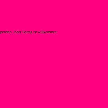
spenden. Jeder Betrag ist willkommen.
on Jugendschutz
Raphael, Ansprechperson Jugendschutz