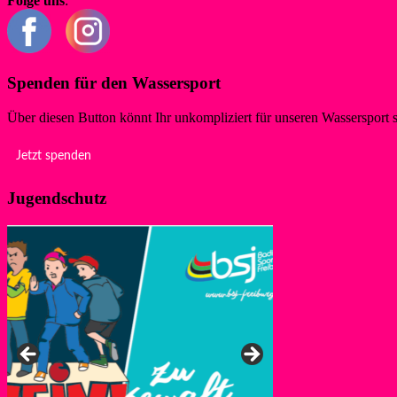
Folge uns
:
Spenden für den Wassersport
Über diesen Button könnt Ihr unkompliziert für unseren Wassersport 
Jetzt spenden
Jugendschutz
Anke, Ansprechpers