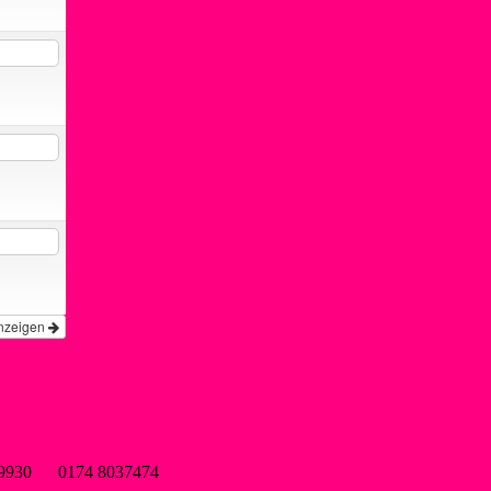
nzeigen
wsf-liblar.de
9899930 0174 8037474