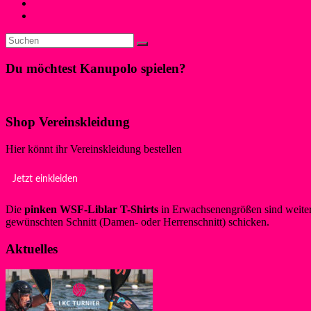
←
Liblarer Kanupolo-Cup mit Summerjam
ALLBAU Frühjahrs Cup
→
Du möchtest Kanupolo spielen?
Klicke hier!
Shop Vereinskleidung
Hier könnt ihr Vereinskleidung bestellen
Jetzt einkleiden
Die
pinken WSF-Liblar T-Shirts
in Erwachsenengrößen sind weiterh
gewünschten Schnitt (Damen- oder Herrenschnitt) schicken.
Aktuelles