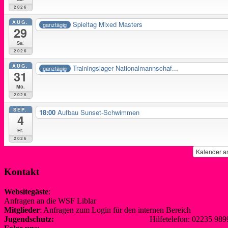
2026
AUG.
Spieltag Mixed Masters
ganztägig
29
Sa.
2026
AUG.
Trainingslager Nationalmannschaf...
ganztägig
31
Mo.
2026
SEP.
18:00
Aufbau Sunset-Schwimmen
4
Fr.
2026
Kalender a
Kontakt
Websitegäste
:
Anfragen an die WSF Liblar
info@wsf-liblar.de
Mitglieder
: Anfragen zum Login für den internen Bereich
redaktion@
Jugendschutz:
jugendschutz@wsf-liblar.de
Hilfetelefon: 02235 