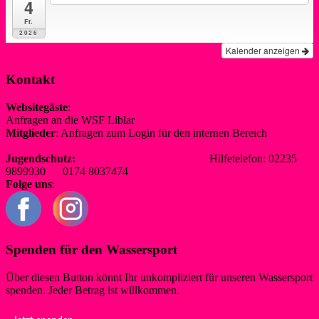
4
Fr.
2026
Kalender anzeigen
Kontakt
Websitegäste
:
Anfragen an die WSF Liblar
info@wsf-liblar.de
Mitglieder
: Anfragen zum Login für den internen Bereich
redaktion@wsf-liblar.de
Jugendschutz:
jugendschutz@wsf-liblar.de
Hilfetelefon: 02235
9899930 0174 8037474
Folge uns
:
Spenden für den Wassersport
Über diesen Button könnt Ihr unkompliziert für unseren Wassersport
spenden. Jeder Betrag ist willkommen.