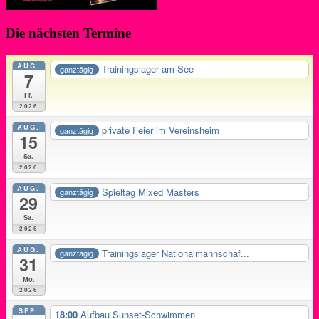
Die nächsten Termine
AUG.
Trainingslager am See
ganztägig
7
Fr.
2026
AUG.
private Feier im Vereinsheim
ganztägig
15
Sa.
2026
AUG.
Spieltag Mixed Masters
ganztägig
29
Sa.
2026
AUG.
Trainingslager Nationalmannschaf...
ganztägig
31
Mo.
2026
SEP.
18:00
Aufbau Sunset-Schwimmen