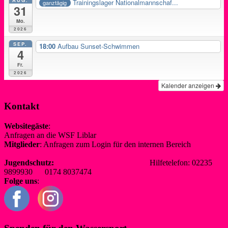
Trainingslager Nationalmannschaf...
ganztägig
31
Mo.
2026
SEP.
18:00
Aufbau Sunset-Schwimmen
4
Fr.
2026
Kalender anzeigen
Kontakt
Websitegäste
:
Anfragen an die WSF Liblar
info@wsf-liblar.de
Mitglieder
: Anfragen zum Login für den internen Bereich
redaktion@wsf-liblar.de
Jugendschutz:
jugendschutz@wsf-liblar.de
Hilfetelefon: 02235
9899930 0174 8037474
Folge uns
: