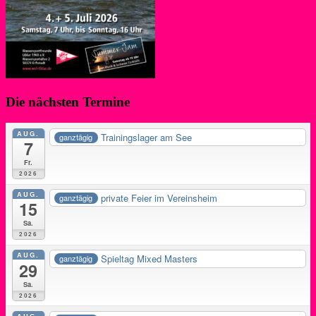
Die nächsten Termine
AUG.
Trainingslager am See
ganztägig
7
Fr.
2026
AUG.
private Feier im Vereinsheim
ganztägig
15
Sa.
2026
AUG.
Spieltag Mixed Masters
ganztägig
29
Sa.
2026
AUG.