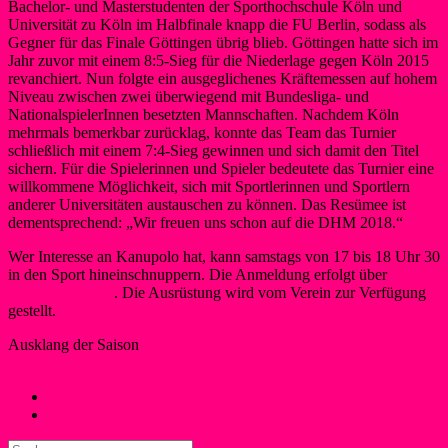
Bachelor- und Masterstudenten der Sporthochschule Köln und
Universität zu Köln im Halbfinale knapp die FU Berlin, sodass als
Gegner für das Finale Göttingen übrig blieb. Göttingen hatte sich im
Jahr zuvor mit einem 8:5-Sieg für die Niederlage gegen Köln 2015
revanchiert. Nun folgte ein ausgeglichenes Kräftemessen auf hohem
Niveau zwischen zwei überwiegend mit Bundesliga- und
NationalspielerInnen besetzten Mannschaften. Nachdem Köln
mehrmals bemerkbar zurücklag, konnte das Team das Turnier
schließlich mit einem 7:4-Sieg gewinnen und sich damit den Titel
sichern. Für die Spielerinnen und Spieler bedeutete das Turnier eine
willkommene Möglichkeit, sich mit Sportlerinnen und Sportlern
anderer Universitäten austauschen zu können. Das Resümee ist
dementsprechend: „Wir freuen uns schon auf die DHM 2018.“
Wer Interesse an Kanupolo hat, kann samstags von 17 bis 18 Uhr 30
in den Sport hineinschnuppern. Die Anmeldung erfolgt über
pr@wsf-liblar.de
. Die Ausrüstung wird vom Verein zur Verfügung
gestellt.
Ausklang der Saison
Maren Schwegeler
31. Dezember 2017
5. Januar 2018
Kanupolo
←
Crowdfunding für Welland
Der WSF beim Frühjahrs Cup
→