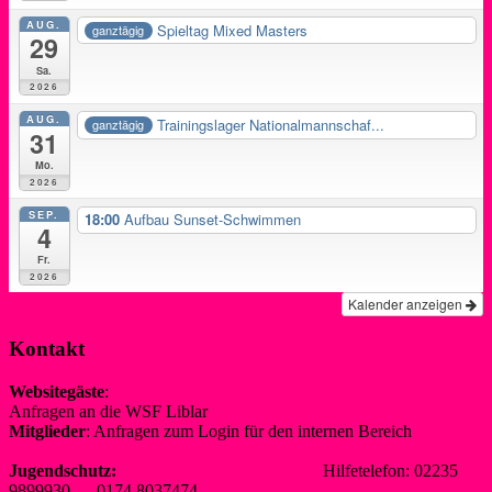
AUG.
Spieltag Mixed Masters
ganztägig
29
Sa.
2026
AUG.
Trainingslager Nationalmannschaf...
ganztägig
31
Mo.
2026
SEP.
18:00
Aufbau Sunset-Schwimmen
4
Fr.
2026
Kalender anzeigen
Kontakt
Websitegäste
:
Anfragen an die WSF Liblar
info@wsf-liblar.de
Mitglieder
: Anfragen zum Login für den internen Bereich
redaktion@wsf-liblar.de
Jugendschutz:
jugendschutz@wsf-liblar.de
Hilfetelefon: 02235
9899930 0174 8037474