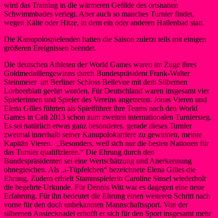
wird das Training in die wärmeren Gefilde des ortsnahen
Schwimmbades verlegt. Aber auch so manches Turnier findet,
wegen Kälte oder Hitze, in dem ein oder anderen Hallenbad statt.
Die Kanupolospielenden hatten die Saison zuletzt teils mit einigen
größeren Ereignissen beendet.
Die deutschen Athleten der World Games waren im Zuge ihres
Goldmedaillengewinns durch Bundespräsident Frank-Walter
Steinmeier im Berliner Schloss Bellevue mit dem Silbernen
Lorbeerblatt geehrt worden. Für Deutschland waren insgesamt vier
Spielerinnen und Spieler des Vereins angetreten. Jonas Vieren und
Elena Gilles führten als Spielführer ihre Teams nach den World
Games in Cali 2013 schon zum zweiten internationalen Turniersieg.
Es sei natürlich etwas ganz besonderes, gerade dieses Turnier
zweimal innerhalb seiner Kanupolokarriere zu gewinnen, meinte
Kapitän Vieren. „Besonders, weil sich nur die besten Nationen für
das Turnier qualifizieren.“ Die Ehrung durch den
Bundespräsidenten sei eine Wertschätzung und Anerkennung
ohnegleichen. Als „i-Tüpfelchen“ bezeichnete Elena Gilles die
Ehrung. Zudem erhielt Stammspielerin Caroline Sinsel wiederholt
die begehrte Urkunde. Für Dennis Witt war es dagegen eine neue
Erfahrung. Für ihn bedeutet die Ehrung einen weiteren Schritt nach
vorne für den doch unbekannten Mannschaftssport. Von der
silbernen Anstecknadel erhofft er sich für den Sport insgesamt mehr