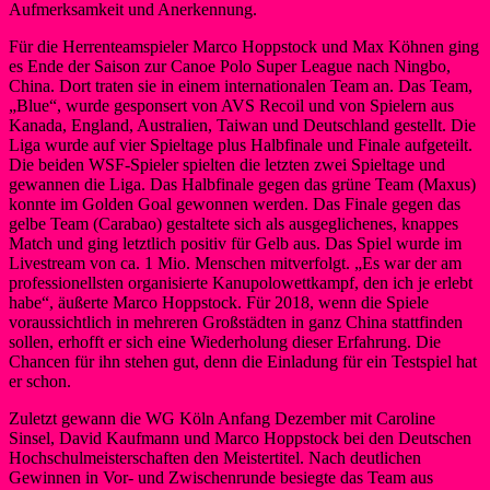
Aufmerksamkeit und Anerkennung.
Für die Herrenteamspieler Marco Hoppstock und Max Köhnen ging
es Ende der Saison zur Canoe Polo Super League nach Ningbo,
China. Dort traten sie in einem internationalen Team an. Das Team,
„Blue“, wurde gesponsert von AVS Recoil und von Spielern aus
Kanada, England, Australien, Taiwan und Deutschland gestellt. Die
Liga wurde auf vier Spieltage plus Halbfinale und Finale aufgeteilt.
Die beiden WSF-Spieler spielten die letzten zwei Spieltage und
gewannen die Liga. Das Halbfinale gegen das grüne Team (Maxus)
konnte im Golden Goal gewonnen werden. Das Finale gegen das
gelbe Team (Carabao) gestaltete sich als ausgeglichenes, knappes
Match und ging letztlich positiv für Gelb aus. Das Spiel wurde im
Livestream von ca. 1 Mio. Menschen mitverfolgt. „Es war der am
professionellsten organisierte Kanupolowettkampf, den ich je erlebt
habe“, äußerte Marco Hoppstock. Für 2018, wenn die Spiele
voraussichtlich in mehreren Großstädten in ganz China stattfinden
sollen, erhofft er sich eine Wiederholung dieser Erfahrung. Die
Chancen für ihn stehen gut, denn die Einladung für ein Testspiel hat
er schon.
Zuletzt gewann die WG Köln Anfang Dezember mit Caroline
Sinsel, David Kaufmann und Marco Hoppstock bei den Deutschen
Hochschulmeisterschaften den Meistertitel. Nach deutlichen
Gewinnen in Vor- und Zwischenrunde besiegte das Team aus