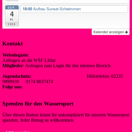
SEP.
18:00
Aufbau Sunset-Schwimmen
4
Fr.
2026
Kalender anzeigen
Kontakt
Websitegäste
:
Anfragen an die WSF Liblar
info@wsf-liblar.de
Mitglieder
: Anfragen zum Login für den internen Bereich
redaktion@wsf-liblar.de
Jugendschutz:
jugendschutz@wsf-liblar.de
Hilfetelefon: 02235
9899930 0174 8037474
Folge uns
:
Spenden für den Wassersport
Über diesen Button könnt Ihr unkompliziert für unseren Wassersport
spenden. Jeder Betrag ist willkommen.