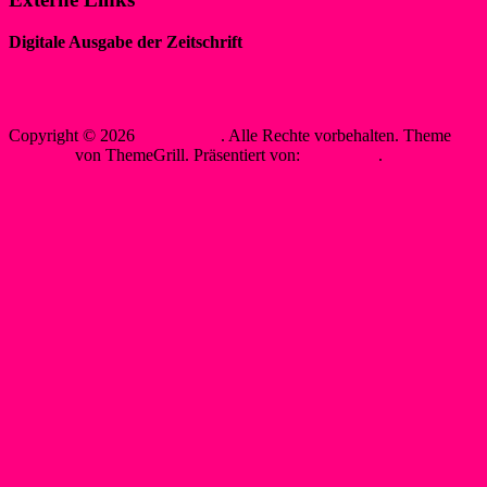
Digitale Ausgabe der Zeitschrift
„WIR IM SPORT“
Sewobe Vereinssoftware
Copyright © 2026
WSF-Liblar
. Alle Rechte vorbehalten. Theme
Spacious
von ThemeGrill. Präsentiert von:
WordPress
.