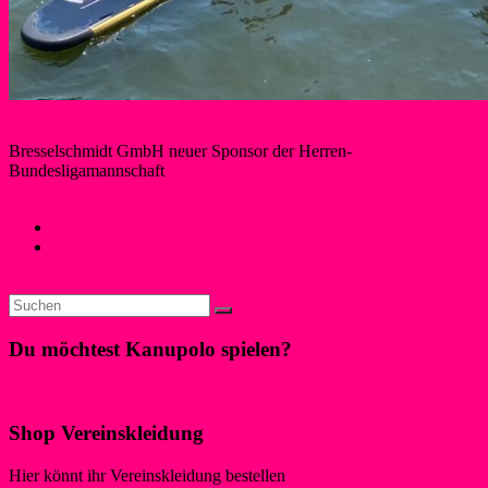
Bresselschmidt GmbH neuer Sponsor der Herren-
Bundesligamannschaft
Dave N.
24. Juni 2023
Kanupolo
←
Westdeutsche-Meisterschaften Kanupolo 06.–07.05.2023
Mehr Komfort, Effizienz und Ressourcenschutz: EU-
Förderung für Digitalisierung
→
Du möchtest Kanupolo spielen?
Klicke hier!
Shop Vereinskleidung
Hier könnt ihr Vereinskleidung bestellen