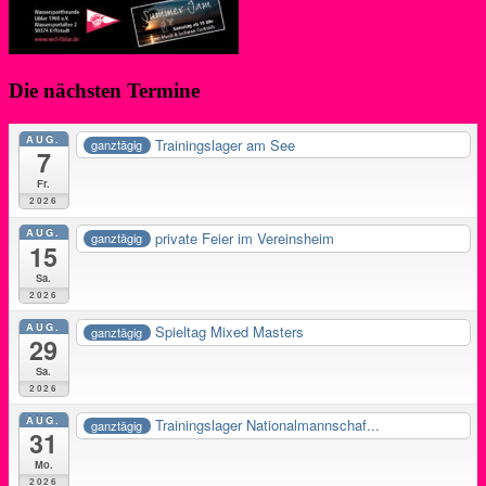
Die nächsten Termine
AUG.
Trainingslager am See
ganztägig
7
Fr.
2026
AUG.
private Feier im Vereinsheim
ganztägig
15
Sa.
2026
AUG.
Spieltag Mixed Masters
ganztägig
29
Sa.
2026
AUG.
Trainingslager Nationalmannschaf...
ganztägig
31
Mo.
2026