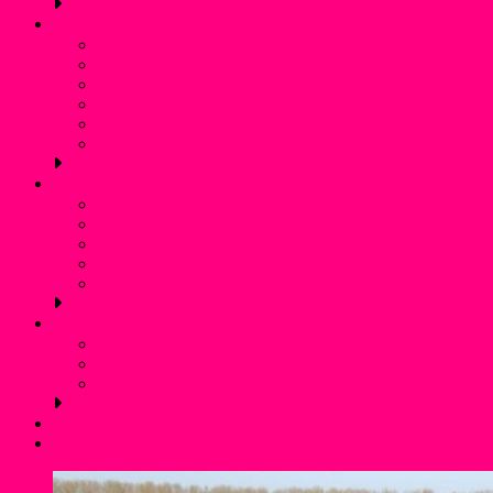
Schwimmen
Bojenschwimmen
SunSet-Schwimmen
Winterschwimmen / Eisbaden
Rettungsschwimmen
Aquafitness
Trainingszeiten (Schwimmen)
Jugendschutz
Kontaktpersonen und Hilfetelefon
Was ist Gewalt?
Prävention: Was tun wir?
Flyer für Kinder, Jugendliche und Eltern
externe links
Service
Mitgliedschaft und Infos
Förderverein WSF Liblar
Anfahrt und Parken
Kontakt
Login