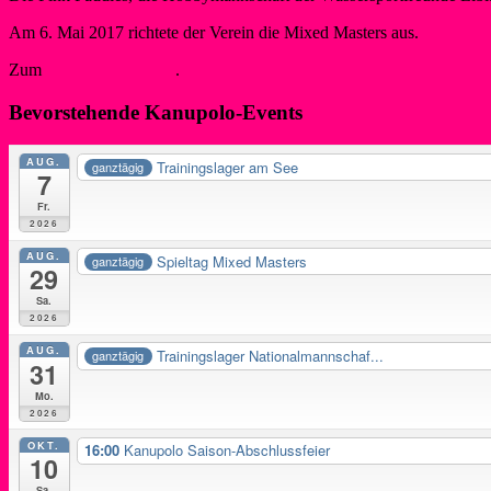
Am 6. Mai 2017 richtete der Verein die Mixed Masters aus.
Zum
Mannschaftsarchiv
.
Bevorstehende Kanupolo-Events
AUG.
Trainingslager am See
ganztägig
7
Fr.
2026
AUG.
Spieltag Mixed Masters
ganztägig
29
Sa.
2026
AUG.
Trainingslager Nationalmannschaf...
ganztägig
31
Mo.
2026
OKT.
16:00
Kanupolo Saison-Abschlussfeier
10
Sa.