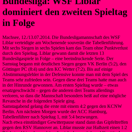
Bundesliga: WSF Liblar
dominiert den zweiten Spieltag
in Folge
Machsee, 12./13.07.2014. Die Bundesligamannschaft des WSF
Liblar verteidigte am Wochenende souverän die Tabellenführung.
Mit sechs Siegen in sechs Spielen kam das Team ohne Punktverlust
durch den Spieltag. Liblar gewann damit die letzten 13
Bundesligaspiele in Folge – eine beeindruckende Serie. Der
Samstag begann mit deutlichen Siegen gegen VK Berlin (5:2), den
Göttinger PC (8:4) und den KC Wetter (7:2). Bis auf einige
Abstimmungsfehler in der Defensive konnte man mit dem Spiel des
Teams sehr zufrieden sein. Gegen diese drei Teams hatte man auch
in der Hinrunde gewonnen. Am ersten Spieltag wurde – etwas
ersatzgeschwächt – gegen die anderen drei Teams allerdings
verloren, so dass die Mannschaft besonders heiß auf eine mögliche
Revanche in die folgenden Spiele ging.
Samstagabend gelang die erste mit einem 4:2 gegen den KCNW
Berlin. Am nächsten Morgen wurde der ACC Hamburg,
Tabellenführer nach Spieltag 1, mit 5:4 bezwungen.
Nach etwa einstündiger Gewitterpause stand dann das Gipfeltreffen
gegen den RSV Hannover an. Liblar musste zur Halbzeit einen 1:2