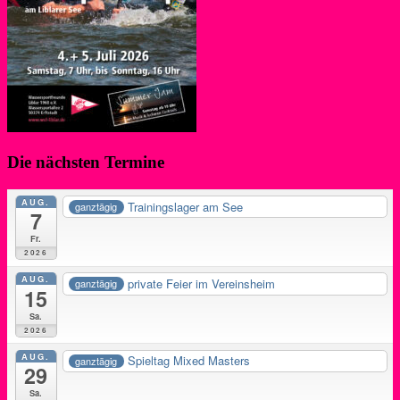
Die nächsten Termine
AUG.
Trainingslager am See
ganztägig
7
Fr.
2026
AUG.
private Feier im Vereinsheim
ganztägig
15
Sa.
2026
AUG.
Spieltag Mixed Masters
ganztägig
29
Sa.