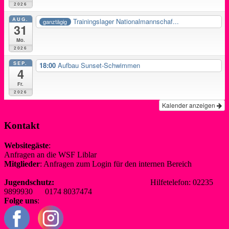
2026
AUG.
Trainingslager Nationalmannschaf...
ganztägig
31
Mo.
2026
SEP.
18:00
Aufbau Sunset-Schwimmen
4
Fr.
2026
Kalender anzeigen
Kontakt
Websitegäste
:
Anfragen an die WSF Liblar
info@wsf-liblar.de
Mitglieder
: Anfragen zum Login für den internen Bereich
redaktion@wsf-liblar.de
Jugendschutz:
jugendschutz@wsf-liblar.de
Hilfetelefon: 02235
9899930 0174 8037474
Folge uns
: