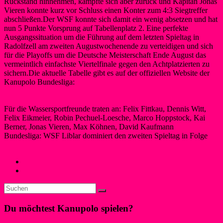
Rückstand hinnehmen, kämpfte sich aber zurück und Kapitän Jonas
Vieren konnte kurz vor Schluss einen Konter zum 4:3 Siegtreffer
abschließen.Der WSF konnte sich damit ein wenig absetzen und hat
nun 5 Punkte Vorsprung auf Tabellenplatz 2. Eine perfekte
Ausgangssituation um die Führung auf dem letzten Spieltag in
Radolfzell am zweiten Augustwochenende zu verteidigen und sich
für die Playoffs um die Deutsche Meisterschaft Ende August das
vermeintlich einfachste Viertelfinale gegen den Achtplatzierten zu
sichern.Die aktuelle Tabelle gibt es auf der offiziellen Website der
Kanupolo Bundesliga:
http://blalt.kglist-kanupolo.de/index.php/bundesliga-
herren/tabelle/ranking/20/0
Für die Wassersportfreunde traten an: Felix Fittkau, Dennis Witt,
Felix Eikmeier, Robin Pechuel-Loesche, Marco Hoppstock, Kai
Berner, Jonas Vieren, Max Köhnen, David Kaufmann
Bundesliga: WSF Liblar dominiert den zweiten Spieltag in Folge
Cornelia May
29. Juli 2014
13. September 2014
Kanupolo
←
Erste-Hilfe-Lehrgang im Clubheim
Westdeutsche Meisterschaft 05./06.07.2014
→
Du möchtest Kanupolo spielen?