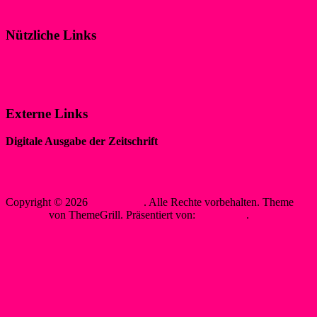
Klicke hier!
Nützliche Links
Impressum
Datenschutzerklärung
Externe Links
Digitale Ausgabe der Zeitschrift
„WIR IM SPORT“
Sewobe Vereinssoftware
Copyright © 2026
WSF-Liblar
. Alle Rechte vorbehalten. Theme
Spacious
von ThemeGrill. Präsentiert von:
WordPress
.