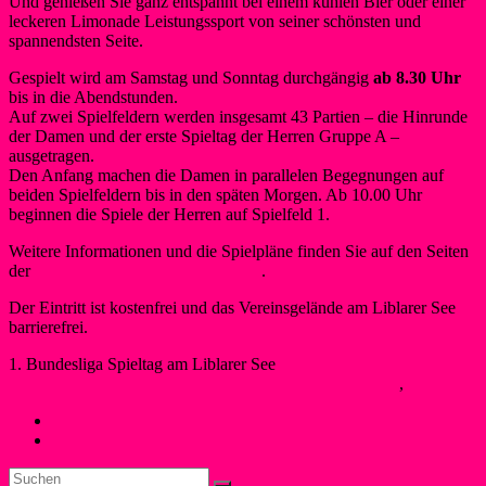
Und genießen Sie ganz entspannt bei einem kühlen Bier oder einer
leckeren Limonade Leistungssport von seiner schönsten und
spannendsten Seite.
Gespielt wird am Samstag und Sonntag durchgängig
ab 8.30 Uhr
bis in die Abendstunden.
Auf zwei Spielfeldern werden insgesamt 43 Partien – die Hinrunde
der Damen und der erste Spieltag der Herren Gruppe A –
ausgetragen.
Den Anfang machen die Damen in parallelen Begegnungen auf
beiden Spielfeldern bis in den späten Morgen. Ab 10.00 Uhr
beginnen die Spiele der Herren auf Spielfeld 1.
Weitere Informationen und die Spielpläne finden Sie auf den Seiten
der
Deutschen Kanupolo Bundesliga
.
Der Eintritt ist kostenfrei und das Vereinsgelände am Liblarer See
barrierefrei.
1. Bundesliga Spieltag am Liblarer See
Maren Schwegeler
1. Mai 2018
16. März 2019
Kanupolo
,
Neues
←
Liblarer See ganz Mai-begeistert
Kanupolo der ersten Liga
→