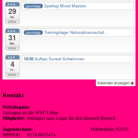
AUG.
Spieltag Mixed Masters
ganztägig
29
Sa.
2026
AUG.
Trainingslager Nationalmannschaf...
ganztägig
31
Mo.
2026
SEP.
18:00
Aufbau Sunset-Schwimmen
4
Fr.
2026
Kalender anzeigen
Kontakt
Websitegäste
:
Anfragen an die WSF Liblar
info@wsf-liblar.de
Mitglieder
: Anfragen zum Login für den internen Bereich
redaktion@wsf-liblar.de
Jugendschutz:
jugendschutz@wsf-liblar.de
Hilfetelefon: 02235
9899930 0174 8037474