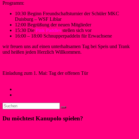
Programm:
10:30 Beginn Freundschaftsturnier der Schüler MKC
Duisburg – WSF Liblar
12:00 Begrüßung der neuen Mitglieder
15:30 Die
Pink Paddles
stellen sich vor
16:00 – 18:00 Schnupperpaddeln für Erwachsene
wir freuen uns auf einen unterhaltsamen Tag bei Speis und Trank
und heißen jeden Herzlich Willkommen.
Einladung zum 1. Mai: Tag der offenen Tür
Cornelia May
24. März 2015
25. April 2015
Neues
←
WSF Liblar: Kanupolo Jugend erringt Turniersieg
Eifelbarde Günter Hochgürtel am See
→
Du möchtest Kanupolo spielen?
Klicke hier!