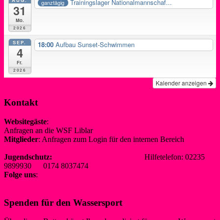
Trainingslager Nationalmannschaf...
ganztägig
31
Mo.
2026
SEP.
18:00
Aufbau Sunset-Schwimmen
4
Fr.
2026
Kalender anzeigen
Kontakt
Websitegäste
:
Anfragen an die WSF Liblar
info@wsf-liblar.de
Mitglieder
: Anfragen zum Login für den internen Bereich
redaktion@wsf-liblar.de
Jugendschutz:
jugendschutz@wsf-liblar.de
Hilfetelefon: 02235
9899930 0174 8037474
Folge uns
:
Spenden für den Wassersport