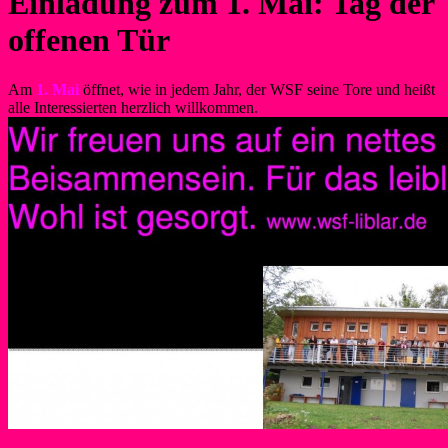
Einladung zum 1. Mai: Tag der
offenen Tür
Am
1. Mai
öffnet, wie in jedem Jahr, der WSF seine Tore und heißt
alle Interessierten herzlich willkommen.