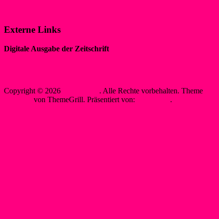
Datenschutzerklärung
Externe Links
Digitale Ausgabe der Zeitschrift
„WIR IM SPORT“
Sewobe Vereinssoftware
Copyright © 2026
WSF-Liblar
. Alle Rechte vorbehalten. Theme
Spacious
von ThemeGrill. Präsentiert von:
WordPress
.