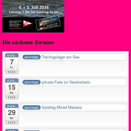
Die nächsten Termine
AUG.
Trainingslager am See
ganztägig
7
Fr.
2026
AUG.
private Feier im Vereinsheim
ganztägig
15
Sa.
2026
AUG.
Spieltag Mixed Masters
ganztägig
29
Sa.
2026
AUG.