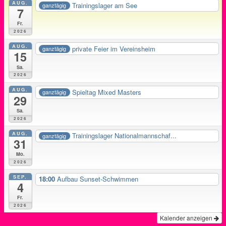
AUG.
Trainingslager am See
ganztägig
7
Fr.
2026
AUG.
private Feier im Vereinsheim
ganztägig
15
Sa.
2026
AUG.
Spieltag Mixed Masters
ganztägig
29
Sa.
2026
AUG.
Trainingslager Nationalmannschaf...
ganztägig
31
Mo.
2026
SEP.
18:00
Aufbau Sunset-Schwimmen
4
Fr.
2026
Kalender anzeigen