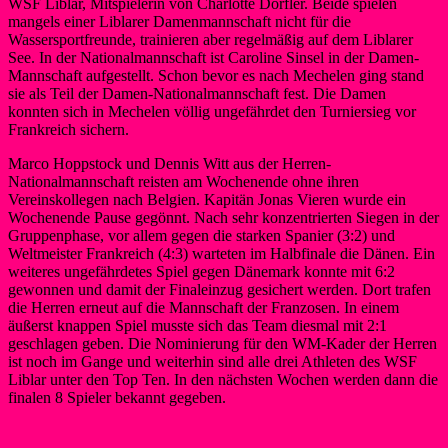
WSF Liblar, Mitspielerin von Charlotte Dörfler. Beide spielen
mangels einer Liblarer Damenmannschaft nicht für die
Wassersportfreunde, trainieren aber regelmäßig auf dem Liblarer
See. In der Nationalmannschaft ist Caroline Sinsel in der Damen-
Mannschaft aufgestellt. Schon bevor es nach Mechelen ging stand
sie als Teil der Damen-Nationalmannschaft fest. Die Damen
konnten sich in Mechelen völlig ungefährdet den Turniersieg vor
Frankreich sichern.
Marco Hoppstock und Dennis Witt aus der Herren-
Nationalmannschaft reisten am Wochenende ohne ihren
Vereinskollegen nach Belgien. Kapitän Jonas Vieren wurde ein
Wochenende Pause gegönnt. Nach sehr konzentrierten Siegen in der
Gruppenphase, vor allem gegen die starken Spanier (3:2) und
Weltmeister Frankreich (4:3) warteten im Halbfinale die Dänen. Ein
weiteres ungefährdetes Spiel gegen Dänemark konnte mit 6:2
gewonnen und damit der Finaleinzug gesichert werden. Dort trafen
die Herren erneut auf die Mannschaft der Franzosen. In einem
äußerst knappen Spiel musste sich das Team diesmal mit 2:1
geschlagen geben. Die Nominierung für den WM-Kader der Herren
ist noch im Gange und weiterhin sind alle drei Athleten des WSF
Liblar unter den Top Ten. In den nächsten Wochen werden dann die
finalen 8 Spieler bekannt gegeben.