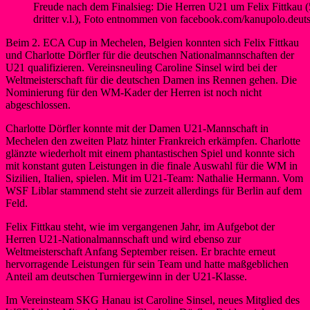
Freude nach dem Finalsieg: Die Herren U21 um Felix Fittkau (
dritter v.l.), Foto entnommen von facebook.com/kanupolo.deut
Beim 2. ECA Cup in Mechelen, Belgien konnten sich Felix Fittkau
und Charlotte Dörfler für die deutschen Nationalmannschaften der
U21 qualifizieren. Vereinsneuling Caroline Sinsel wird bei der
Weltmeisterschaft für die deutschen Damen ins Rennen gehen. Die
Nominierung für den WM-Kader der Herren ist noch nicht
abgeschlossen.
Charlotte Dörfler konnte mit der Damen U21-Mannschaft in
Mechelen den zweiten Platz hinter Frankreich erkämpfen. Charlotte
glänzte wiederholt mit einem phantastischen Spiel und konnte sich
mit konstant guten Leistungen in die finale Auswahl für die WM in
Sizilien, Italien, spielen. Mit im U21-Team: Nathalie Hermann. Vom
WSF Liblar stammend steht sie zurzeit allerdings für Berlin auf dem
Feld.
Felix Fittkau steht, wie im vergangenen Jahr, im Aufgebot der
Herren U21-Nationalmannschaft und wird ebenso zur
Weltmeisterschaft Anfang September reisen. Er brachte erneut
hervorragende Leistungen für sein Team und hatte maßgeblichen
Anteil am deutschen Turniergewinn in der U21-Klasse.
Im Vereinsteam SKG Hanau ist Caroline Sinsel, neues Mitglied des