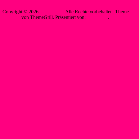
Sewobe Vereinssoftware
Copyright © 2026
WSF-Liblar
. Alle Rechte vorbehalten. Theme
Spacious
von ThemeGrill. Präsentiert von:
WordPress
.