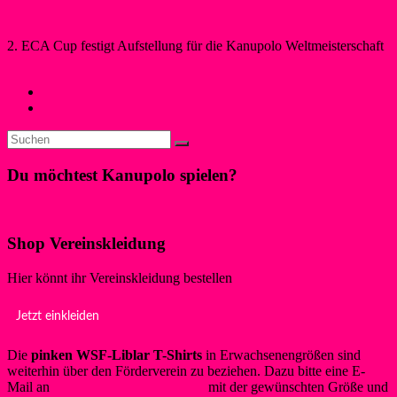
2. ECA Cup festigt Aufstellung für die Kanupolo Weltmeisterschaft
Maren Schwegeler
28. Juni 2016
28. Juni 2016
Kanupolo
←
Erfolgreicher Nachwuchs
Kanupolo Saison 2016 am Liblarer See
→
Du möchtest Kanupolo spielen?
Klicke hier!
Shop Vereinskleidung
Hier könnt ihr Vereinskleidung bestellen
Jetzt einkleiden
Die
pinken WSF-Liblar T-Shirts
in Erwachsenengrößen sind
weiterhin über den Förderverein zu beziehen. Dazu bitte eine E-
Mail an
info@foerderverein-wsf.de
mit der gewünschten Größe und