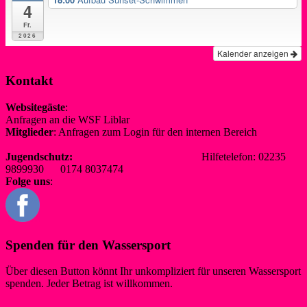
4
Fr.
2026
Kalender anzeigen
Kontakt
Websitegäste
:
Anfragen an die WSF Liblar
info@wsf-liblar.de
Mitglieder
: Anfragen zum Login für den internen Bereich
redaktion@wsf-liblar.de
Jugendschutz:
jugendschutz@wsf-liblar.de
Hilfetelefon: 02235
9899930 0174 8037474
Folge uns
:
Spenden für den Wassersport
Über diesen Button könnt Ihr unkompliziert für unseren Wassersport
spenden. Jeder Betrag ist willkommen.