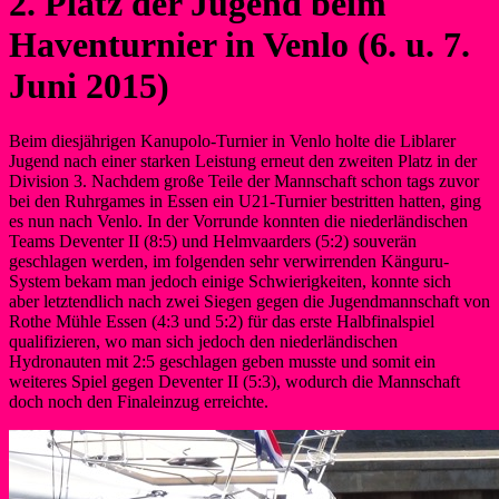
2. Platz der Jugend beim
Haventurnier in Venlo (6. u. 7.
Juni 2015)
Beim diesjährigen Kanupolo-Turnier in Venlo holte die Liblarer
Jugend nach einer starken Leistung erneut den zweiten Platz in der
Division 3. Nachdem große Teile der Mannschaft schon tags zuvor
bei den Ruhrgames in Essen ein U21-Turnier bestritten hatten, ging
es nun nach Venlo. In der Vorrunde konnten die niederländischen
Teams Deventer II (8:5) und Helmvaarders (5:2) souverän
geschlagen werden, im folgenden sehr verwirrenden Känguru-
System bekam man jedoch einige Schwierigkeiten, konnte sich
aber letztendlich nach zwei Siegen gegen die Jugendmannschaft von
Rothe Mühle Essen (4:3 und 5:2) für das erste Halbfinalspiel
qualifizieren, wo man sich jedoch den niederländischen
Hydronauten mit 2:5 geschlagen geben musste und somit ein
weiteres Spiel gegen Deventer II (5:3), wodurch die Mannschaft
doch noch den Finaleinzug erreichte.