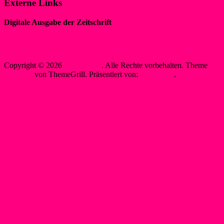
Externe Links
Digitale Ausgabe der Zeitschrift
„WIR IM SPORT“
Sewobe Vereinssoftware
Copyright © 2026
WSF-Liblar
. Alle Rechte vorbehalten. Theme
Spacious
von ThemeGrill. Präsentiert von:
WordPress
.