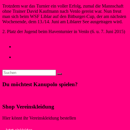
Trotzdem war das Turnier ein voller Erfolg, zumal die Mannschaft
ohne Trainer David Kaufmann nach Venlo gereist war. Nun freut
man sich beim WSF Liblar auf den Bitburger-Cup, der am nächsten
Wochenende, dem 13./14. Juni am Liblarer See ausgetragen wird.
2. Platz der Jugend beim Haventurnier in Venlo (6. u. 7. Juni 2015)
Cornelia May
9. Juni 2015
Neues
←
Amsterdam Open: Herren auf Platz 3, Jugend mit starkem
zweiten Platz
Sommerliche Atmosphäre beim 7. Bitburger-Kanupolo Cup
→
Du möchtest Kanupolo spielen?
Klicke hier!
Shop Vereinskleidung
Hier könnt ihr Vereinskleidung bestellen