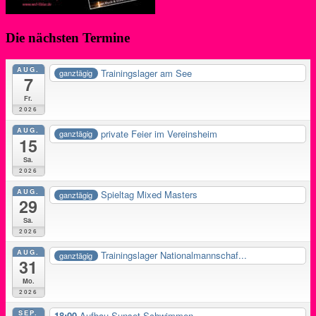
Die nächsten Termine
AUG.
Trainingslager am See
ganztägig
7
Fr.
2026
AUG.
private Feier im Vereinsheim
ganztägig
15
Sa.
2026
AUG.
Spieltag Mixed Masters
ganztägig
29
Sa.
2026
AUG.
Trainingslager Nationalmannschaf...
ganztägig
31
Mo.
2026
SEP.
18:00
Aufbau Sunset-Schwimmen