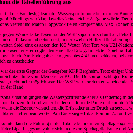
baut die Tabellenführung aus
er trat das Bundesligateam der Wassersportfreunde beim dritten Bundes
gen! Allerdings war klar, dass dies keine leichte Aufgabe würde. Denn d
 Jonas Vieren und Marco Hoppstock fielen komplett aus. Max Köhnen k
l gegen Wanderfalke Essen trat der WSF sogar nur zu fünft an, Felix Eik
Mannschaft davon unbeeindruckt, in der zweiten Halbzeit lief allerding
eiten Spiel ging es gegen den KC Wetter. Vier Tore von U21-Nationalsp
rm präsentierte, ermöglichten einen 8:6 Erfolg. Im letzten Spiel traf
hlagen blieb. Am Ende gab es ein gerechtes 4:4 Unentschieden, bei de
ich zu entscheiden.
war der erste Gegner der Gastgeber KKP Bergheim. Trotz einiger Unko
dann Schützenhilfe vom Meidericher KC. Die Duisburger schlugen Rothe
legen, nicht mehr möglich war. Der WSF war vor dem entscheidenden Sp
t in der Hand.
sonalsituation gingen die Wassersportfreunde eher als Underdog in de
hochkonzentriert und voller Leidenschaft in die Partie und konnte fr
 wenn die Essener versuchten, die Erftstädter unter Druck zu setzen, 
iblarer Treffer beantwortet. Am Ende siegte Liblar klar mit 7:3 und verd
onnte damit die Führung in der Tabelle beim dritten Spieltag sogar von
ff der Liga. Insgesamt zahlte sich an diesem Spieltag die Breite und A