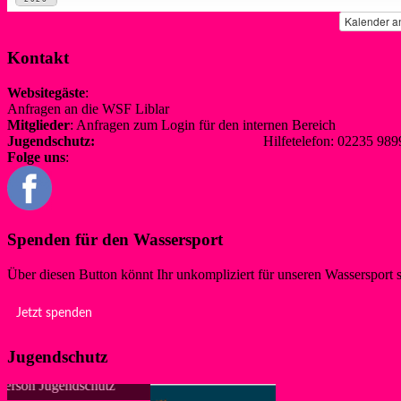
Kalender a
Kontakt
Websitegäste
:
Anfragen an die WSF Liblar
info@wsf-liblar.de
Mitglieder
: Anfragen zum Login für den internen Bereich
redaktion@
Jugendschutz:
jugendschutz@wsf-liblar.de
Hilfetelefon: 02235 
Folge uns
:
Spenden für den Wassersport
Über diesen Button könnt Ihr unkompliziert für unseren Wassersport 
Jetzt spenden
Jugendschutz
Anke, Ansprechpers