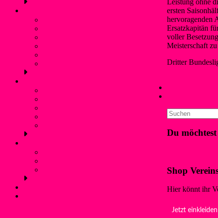
Leistung ohne di
ersten Saisonhäl
Schwimmen
hervoragenden A
Bojenschwimmen
Ersatzkapitän fü
SunSet-Schwimmen
voller Besetzung
Winterschwimmen / Eisbaden
Meisterschaft zu
Rettungsschwimmen
Aquafitness
Dritter Bundesli
Trainingszeiten (Schwimmen)
Cornelia May
21
Jugendschutz
←
Sommerliche 
Kontaktpersonen und Hilfetelefon
Tabellenführung
Was ist Gewalt?
Prävention: Was tun wir?
Flyer für Kinder, Jugendliche und Eltern
externe links
Du möchtest
Service
Klicke hier!
Mitgliedschaft und Infos
Förderverein WSF Liblar
Shop Verein
Anfahrt und Parken
Kontakt
Hier könnt ihr V
Login
Jetzt einkleiden