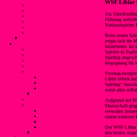
WSF Liblar 
Vorstand
Geschichte
Als Tabellenführ
Freizeitangebot
Führung verteidi
Liblarer See
Nationalspieler
Termine
Verbände und Partner
Beim ersten Spie
zeigte sich die 
Kanupolo
hinnehmen. Im zw
Was ist Kanupolo?
Spielen in Topfo
Mannschaften
Spieltag ungesc
NationalspielerInnen
Begegnung für s
Trainingszeiten
Erfolge
Sonntag morgen 
Nationale Turniererfolge
Liblar erhielt 
Internationale Turniererfolge
Spieltag“ hinzu
Bundesliga
somit alles selbs
Anfänger
Aufgrund der Per
Liblarer Kanupolo Cup
Mannschaft ging 
Liblarer Kanupolo Cup 2019
verwaltet: Immer
Liblarer Kanupolo Cup 2018
einem weiteren L
Liblarer Kanupolo Cup 2017
Der WSF Liblar k
Liblarer Kanupolo Cup 2016
den besten Angri