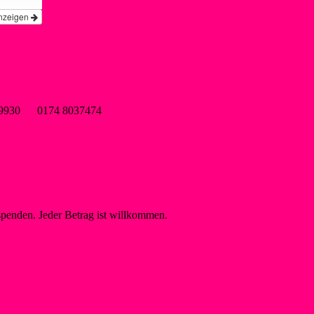
nzeigen
wsf-liblar.de
9899930 0174 8037474
spenden. Jeder Betrag ist willkommen.
on Jugendschutz
Raphael, Ansprechperson Jugendschutz