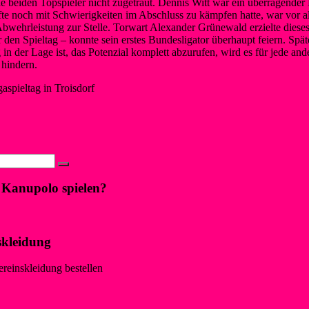
e beiden Topspieler nicht zugetraut. Dennis Witt war ein überragender 
fte noch mit Schwierigkeiten im Abschluss zu kämpfen hatte, war vor al
bwehrleistung zur Stelle. Torwart Alexander Grünewald erzielte diese
r den Spieltag – konnte sein erstes Bundesligator überhaupt feiern. Spät
 in der Lage ist, das Potenzial komplett abzurufen, wird es für jede a
 hindern.
gaspieltag in Troisdorf
. Juni 2015
25. April 2016
Neues
Atmosphäre beim 7. Bitburger-Kanupolo Cup
 halten!
→
 Kanupolo spielen?
skleidung
ereinskleidung bestellen