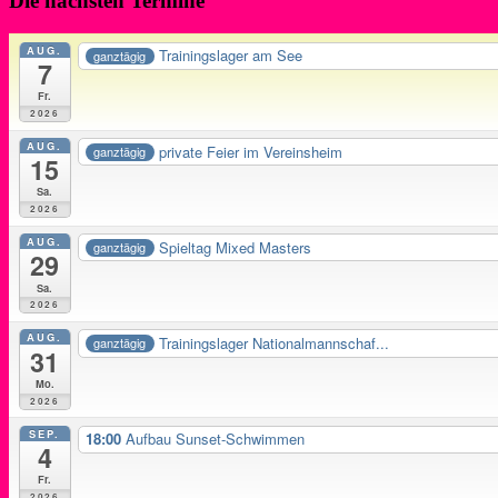
Die nächsten Termine
AUG.
Trainingslager am See
ganztägig
7
Fr.
2026
AUG.
private Feier im Vereinsheim
ganztägig
15
Sa.
2026
AUG.
Spieltag Mixed Masters
ganztägig
29
Sa.
2026
AUG.
Trainingslager Nationalmannschaf...
ganztägig
31
Mo.
2026
SEP.
18:00
Aufbau Sunset-Schwimmen
4
Fr.
2026