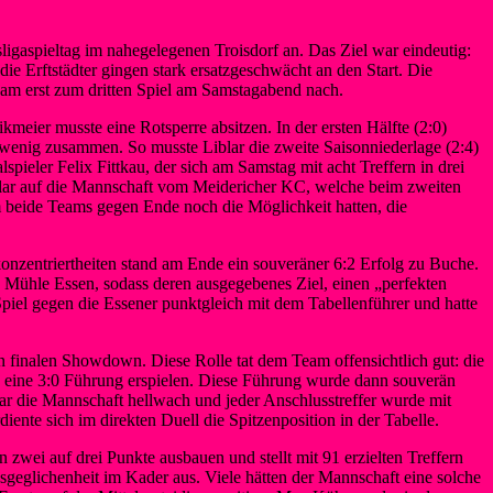
ligaspieltag im nahegelegenen Troisdorf an. Das Ziel war eindeutig:
ie Erftstädter gingen stark ersatzgeschwächt an den Start. Die
am erst zum dritten Spiel am Samstagabend nach.
meier musste eine Rotsperre absitzen. In der ersten Hälfte (2:0)
s wenig zusammen. So musste Liblar die zweite Saisonniederlage (2:4)
ieler Felix Fittkau, der sich am Samstag mit acht Treffern in drei
 Liblar auf die Mannschaft vom Meidericher KC, welche beim zweiten
m beide Teams gegen Ende noch die Möglichkeit hatten, die
nzentriertheiten stand am Ende ein souveräner 6:2 Erfolg zu Buche.
 Mühle Essen, sodass deren ausgegebenes Ziel, einen „perfekten
iel gegen die Essener punktgleich mit dem Tabellenführer und hatte
n finalen Showdown. Diese Rolle tat dem Team offensichtlich gut: die
üh eine 3:0 Führung erspielen. Diese Führung wurde dann souverän
war die Mannschaft hellwach und jeder Anschlusstreffer wurde mit
iente sich im direkten Duell die Spitzenposition in der Tabelle.
 zwei auf drei Punkte ausbauen und stellt mit 91 erzielten Treffern
usgeglichenheit im Kader aus. Viele hätten der Mannschaft eine solche