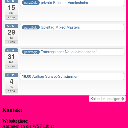
AUG.
private Feier im Vereinsheim
ganztägig
15
Sa.
2026
AUG.
Spieltag Mixed Masters
ganztägig
29
Sa.
2026
AUG.
Trainingslager Nationalmannschaf...
ganztägig
31
Mo.
2026
SEP.
18:00
Aufbau Sunset-Schwimmen
4
Fr.
2026
Kalender anzeigen
Kontakt
Websitegäste
:
Anfragen an die WSF Liblar
info@wsf-liblar.de