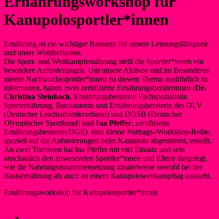
Ernährungsworkshop für
Kanupolosportler*innen
Ernährung ist ein wichtiger Baustein für unsere Leistungsfähigkeit
und unser Wohlbefinden.
Die Sport- und Wettkampfernährung stellt die Sportler*innen vor
besondere Anforderungen. Um unsere Aktiven und im Besonderen
unsere Nachwuchssportler*innen zu diesem Thema ausführlich zu
informieren, haben zwei zertifizierte Ernährungsberaterinnen (
Dr.
Christina Steinbach
, Ernährungsberaterin Fachspezialistin
Sporternährung, Buchautorin und Ernährungsberaterin des DLV
(Deutscher Leichtathletikverband) und DOSB (Deutscher
Olympischer Sportbund) und
Ina Pfeffer
, zertifizierte
Ernährungsberaterin/DGE) eine kleine Vortrags-/Workshop-Reihe,
speziell auf die Anforderungen beim Kanupolo abgestimmt, erstellt.
An zwei Terminen hat Ina Pfeffer mit viel Einsatz und sehr
anschaulich den anwesenden Sportler*innen und Eltern dargelegt,
wie die Nahrungszusammensetzung idealerweise sowohl bei der
Basisernährung als auch an einem Kanupolowettkampftag aussieht.
Ernährungsworkshop für Kanupolosportler*innen
Silke Schäfer
29. Juli 2024
29. Juli 2024
Neues
←
Liblarer Kanupolo Cup und Summerjam im Juni 24