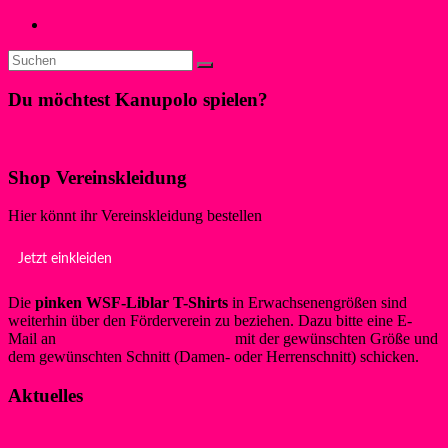
Geschichte des Kanupolo den Weltmeistertitel
U-See-Schwimmen am 19. August 2018
→
Du möchtest Kanupolo spielen?
Klicke hier!
Shop Vereinskleidung
Hier könnt ihr Vereinskleidung bestellen
Jetzt einkleiden
Die
pinken WSF-Liblar T-Shirts
in Erwachsenengrößen sind
weiterhin über den Förderverein zu beziehen. Dazu bitte eine E-
Mail an
info@foerderverein-wsf.de
mit der gewünschten Größe und
dem gewünschten Schnitt (Damen- oder Herrenschnitt) schicken.
Aktuelles