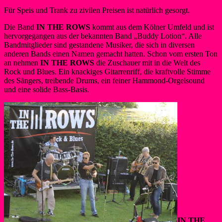
Für Speis und Trank zu zivilen Preisen ist natürlich gesorgt.
Die Band
IN THE ROWS
kommt aus dem Kölner Umfeld und ist
hervorgegangen aus der bekannten Band „Buddy Lotion“. Alle
Bandmitglieder sind gestandene Musiker, die sich in diversen
anderen Bands einen Namen gemacht hatten. Schon vom ersten Ton
an nehmen
IN THE ROWS
die Zuschauer mit in die Welt des
Rock und Blues. Ein knackiges Gitarrenriff, die kraftvolle Stimme
des Sängers, treibende Drums, ein feiner Hammond-Orgelsound
und eine solide Bass-Basis.
IN THE