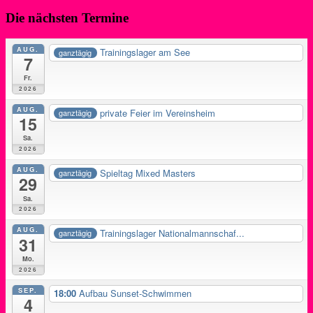
Die nächsten Termine
AUG.
Trainingslager am See
ganztägig
7
Fr.
2026
AUG.
private Feier im Vereinsheim
ganztägig
15
Sa.
2026
AUG.
Spieltag Mixed Masters
ganztägig
29
Sa.
2026
AUG.
Trainingslager Nationalmannschaf...
ganztägig
31
Mo.
2026
SEP.
18:00
Aufbau Sunset-Schwimmen
4