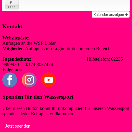
Fr.
2026
Kalender anzeigen
Kontakt
Websitegäste
:
Anfragen an die WSF Liblar
info@wsf-liblar.de
Mitglieder
: Anfragen zum Login für den internen Bereich
redaktion@wsf-liblar.de
Jugendschutz:
jugendschutz@wsf-liblar.de
Hilfetelefon: 02235
9899930 0174 8037474
Folge uns
:
Spenden für den Wassersport
Über diesen Button könnt Ihr unkompliziert für unseren Wassersport
spenden. Jeder Betrag ist willkommen.
Jetzt spenden