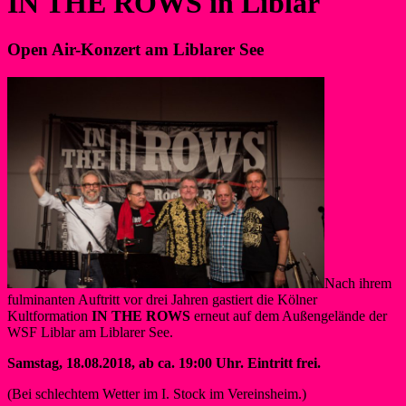
IN THE ROWS in Liblar
Open Air-Konzert am Liblarer See
Nach ihrem
fulminanten Auftritt vor drei Jahren gastiert die Kölner
Kultformation
IN THE ROWS
erneut auf dem Außengelände der
WSF Liblar am Liblarer See.
Samstag, 18.08.2018, ab ca. 19:00 Uhr. Eintritt frei.
(Bei schlechtem Wetter im I. Stock im Vereinsheim.)