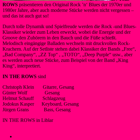
ROWS
präsentieren den Original Rock ’n‘ Blues der 1970er und
1980er Jahre, aber auch moderne Stücke werden nicht vergessen –
und das ist auch gut so!
Durch tolle Dynamik und Spielfreude werden die Rock -und Blues-
Klassiker wieder zum Leben erweckt, wobei die Energie und der
Groove den Zuhörern in den Bauch und die Füße schießt.
Melodisch eingängige Balladen wechseln mit druckvollen Rock-
Krachern. Auf der Setliste stehen dabei Klassiker der Bands „Free“,
„Bad Company“, „ZZ Top“ , „TOTO“, „Deep Purple“ usw., aber
es werden auch neue Stücke, zum Beispiel von der Band „King
King“, interpretiert.
IN THE ROWS
sind
Christoph Klein Gitarre, Gesang
Günter Wolf Gesang
Helmut Schauff Schlagzeug
Jodokus Kasper Keyboard, Gesang
Jürgen Grans Bass, Gesang
IN THE ROWS in Liblar
Maren Schwegeler
11. August 2018
11. August 2018
Neues
←
Deutsche Kanupolo-Herren holen erstmals in der