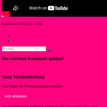
Kanupolo-Film jetzt online
Cornelia May
18. Januar 2015
18. Januar 2015
Neues
←
Karneval für Mitglieder & Friends
WSF Liblar: Kanupolo Jugend erringt Turniersieg
→
Du möchtest Kanupolo spielen?
Klicke hier!
Shop Vereinskleidung
Hier könnt ihr Vereinskleidung bestellen
Jetzt einkleiden
Die
pinken WSF-Liblar T-Shirts
in Erwachsenengrößen sind