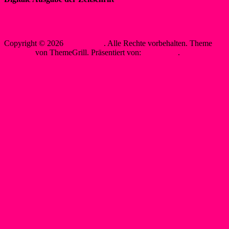
„WIR IM SPORT“
Sewobe Vereinssoftware
Copyright © 2026
WSF-Liblar
. Alle Rechte vorbehalten. Theme
Spacious
von ThemeGrill. Präsentiert von:
WordPress
.