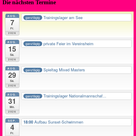
Die nächsten Termine
AUG.
Trainingslager am See
ganztägig
7
Fr.
2026
AUG.
private Feier im Vereinsheim
ganztägig
15
Sa.
2026
AUG.
Spieltag Mixed Masters
ganztägig
29
Sa.
2026
AUG.
Trainingslager Nationalmannschaf...
ganztägig
31
Mo.
2026
SEP.
18:00
Aufbau Sunset-Schwimmen
4
Fr.