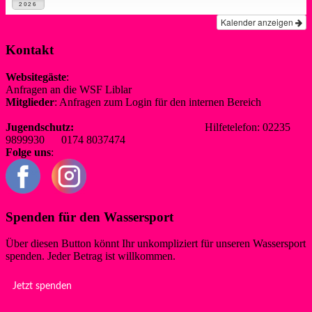
2026
Kalender anzeigen
Kontakt
Websitegäste
:
Anfragen an die WSF Liblar
info@wsf-liblar.de
Mitglieder
: Anfragen zum Login für den internen Bereich
redaktion@wsf-liblar.de
Jugendschutz:
jugendschutz@wsf-liblar.de
Hilfetelefon: 02235
9899930 0174 8037474
Folge uns
:
Spenden für den Wassersport
Über diesen Button könnt Ihr unkompliziert für unseren Wassersport
spenden. Jeder Betrag ist willkommen.
Jetzt spenden