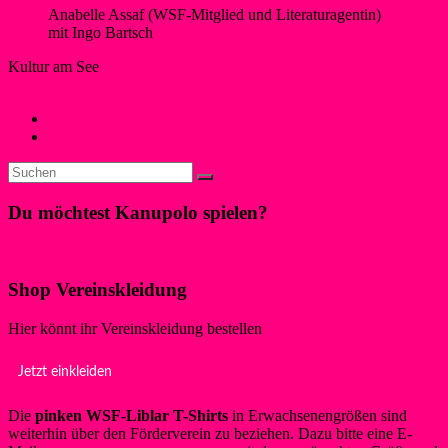
Anabelle Assaf (WSF-Mitglied und Literaturagentin)
mit Ingo Bartsch
Kultur am See
Silke Schäfer
29. Februar 2024
29. Februar 2024
Neues
←
Tag der offenen Tür 01.05.2024
Liblarer Kanupolo Cup 08.+09.06.
→
Du möchtest Kanupolo spielen?
Klicke hier!
Shop Vereinskleidung
Hier könnt ihr Vereinskleidung bestellen
Jetzt einkleiden
Die
pinken WSF-Liblar T-Shirts
in Erwachsenengrößen sind
weiterhin über den Förderverein zu beziehen. Dazu bitte eine E-