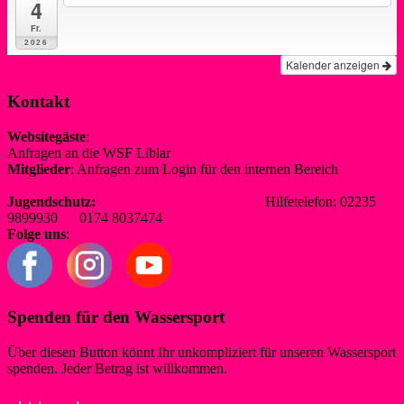
4
Fr.
2026
Kalender anzeigen
Kontakt
Websitegäste
:
Anfragen an die WSF Liblar
info@wsf-liblar.de
Mitglieder
: Anfragen zum Login für den internen Bereich
redaktion@wsf-liblar.de
Jugendschutz:
jugendschutz@wsf-liblar.de
Hilfetelefon: 02235
9899930 0174 8037474
Folge uns
:
Spenden für den Wassersport
Über diesen Button könnt Ihr unkompliziert für unseren Wassersport
spenden. Jeder Betrag ist willkommen.