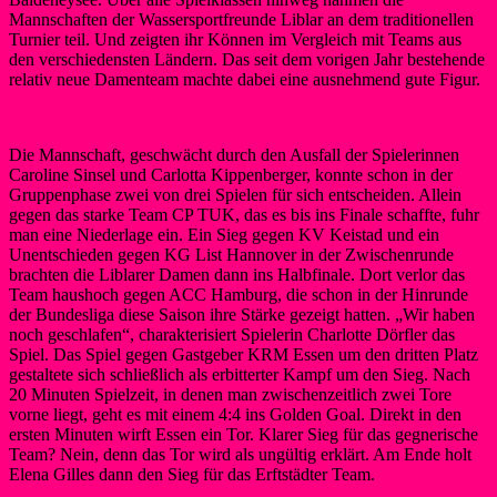
Mannschaften der Wassersportfreunde Liblar an dem traditionellen
Turnier teil. Und zeigten ihr Können im Vergleich mit Teams aus
den verschiedensten Ländern. Das seit dem vorigen Jahr bestehende
relativ neue Damenteam machte dabei eine ausnehmend gute Figur.
Die Mannschaft, geschwächt durch den Ausfall der Spielerinnen
Caroline Sinsel und Carlotta Kippenberger, konnte schon in der
Gruppenphase zwei von drei Spielen für sich entscheiden. Allein
gegen das starke Team CP TUK, das es bis ins Finale schaffte, fuhr
man eine Niederlage ein. Ein Sieg gegen KV Keistad und ein
Unentschieden gegen KG List Hannover in der Zwischenrunde
brachten die Liblarer Damen dann ins Halbfinale. Dort verlor das
Team haushoch gegen ACC Hamburg, die schon in der Hinrunde
der Bundesliga diese Saison ihre Stärke gezeigt hatten. „Wir haben
noch geschlafen“, charakterisiert Spielerin Charlotte Dörfler das
Spiel. Das Spiel gegen Gastgeber KRM Essen um den dritten Platz
gestaltete sich schließlich als erbitterter Kampf um den Sieg. Nach
20 Minuten Spielzeit, in denen man zwischenzeitlich zwei Tore
vorne liegt, geht es mit einem 4:4 ins Golden Goal. Direkt in den
ersten Minuten wirft Essen ein Tor. Klarer Sieg für das gegnerische
Team? Nein, denn das Tor wird als ungültig erklärt. Am Ende holt
Elena Gilles dann den Sieg für das Erftstädter Team.