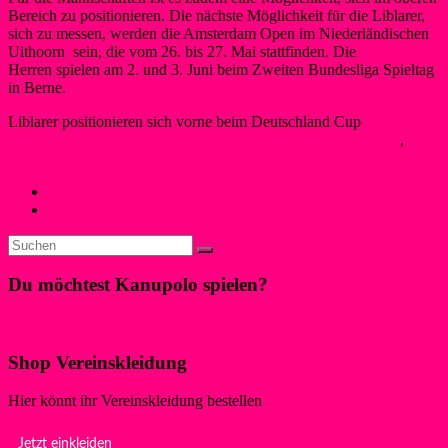
Bereich zu positionieren. Die nächste Möglichkeit für die Liblarer,
sich zu messen, werden die Amsterdam Open im Niederländischen
Uithoorn sein, die vom 26. bis 27. Mai stattfinden. Die
Herren spielen am 2. und 3. Juni beim Zweiten Bundesliga Spieltag
in Berne.
Liblarer positionieren sich vorne beim Deutschland Cup
Maren Schwegeler
25. Mai 2018
4. Dezember 2019
Kanupolo
,
Neues
←
Kanupolo der ersten Liga
Liblar bei den Amsterdam Open
→
Du möchtest Kanupolo spielen?
Klicke hier!
Shop Vereinskleidung
Hier könnt ihr Vereinskleidung bestellen
Jetzt einkleiden