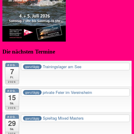
Die nächsten Termine
AUG.
Trainingslager am See
ganztägig
7
Fr.
2026
AUG.
private Feier im Vereinsheim
ganztägig
15
Sa.
2026
AUG.
Spieltag Mixed Masters
ganztägig
29
Sa.
2026