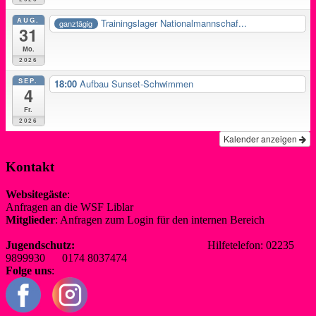
AUG.
Trainingslager Nationalmannschaf...
ganztägig
31
Mo.
2026
SEP.
18:00
Aufbau Sunset-Schwimmen
4
Fr.
2026
Kalender anzeigen
Kontakt
Websitegäste
:
Anfragen an die WSF Liblar
info@wsf-liblar.de
Mitglieder
: Anfragen zum Login für den internen Bereich
redaktion@wsf-liblar.de
Jugendschutz:
jugendschutz@wsf-liblar.de
Hilfetelefon: 02235
9899930 0174 8037474
Folge uns
: