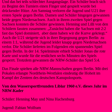
Und das bei teils schlechter Ausgangslage. Ein Schüler brach sich
zu Beginn des Turniers einen Finger und gespielt wurde bei
drückender Hitze. Am Samstag verloren die Jugend und U21 ihre
ersten Spiele gegen Berlin. Damen und Schüler hingegen gewannen
beide gegen Niedersachsen. Auch in ihrem zweiten Spiel gegen
Sachsen konnten die Schüler gewinnen. Henning und Lilli von den
Schülern fassten zusammen: „Zunächst haben die Sachsen mit 2:2
fast das Spiel dominiert, aber dann haben wir die Kurve gekriegt.“
Auch die U21 steigerte sich in ihrer Begegnung gegen Berlin zu
einem 1:1, während die Jugend leider knapp gegen Niedersachsen
verlor. Die Schüler lieferten im Folgenden ein spannendes Spiel
gegen Berlin. In der 14. Spielminute erhielt Schüler Jonas die rote
Karte und wurde für die restlichen sechs Minuten des Spiels
gesperrt. Trotzdem gewannen die NRW-Schüler das Spiel 5:4.
Das Finale spielten alle NRW-Mannschaften gegen Berlin. Mit drei
Pokalen erlangte Nordrhein-Westfalen eindeutig die Hoheit im
Kampf der Zentren des deutschen Kanupolosports.
Von den Wassersportfreunden Liblar 1960 e.V. dieses Jahr im
NRW-Kader
Schüler: Henning May und Nina Hachenburg
Jugend: Fabian Wolfram