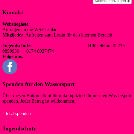
Kalender anzeigen
Kontakt
Websitegäste
:
Anfragen an die WSF Liblar
info@wsf-liblar.de
Mitglieder
: Anfragen zum Login für den internen Bereich
redaktion@wsf-liblar.de
Jugendschutz:
jugendschutz@wsf-liblar.de
Hilfetelefon: 02235
9899930 0174 8037474
Folge uns
:
Spenden für den Wassersport
Über diesen Button könnt Ihr unkompliziert für unseren Wassersport
spenden. Jeder Betrag ist willkommen.
Jetzt spenden
Jugendschutz