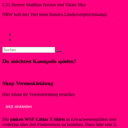
U21 Herren: Matthias Hecker und Viktor May
NRW holt drei Titel beim Bundes-Ländervergleichskampf
Maren Schwegeler
22. August 2018
22. August 2018
Kanupolo
,
Neues
←
U-See-Schwimmen am 19. August 2018
Köln-Triathlon am 01./02. September 2018
→
Du möchtest Kanupolo spielen?
Klicke hier!
Shop Vereinskleidung
Hier könnt ihr Vereinskleidung bestellen
Jetzt einkleiden
Die
pinken WSF-Liblar T-Shirts
in Erwachsenengrößen sind
weiterhin über den Förderverein zu beziehen. Dazu bitte eine E-