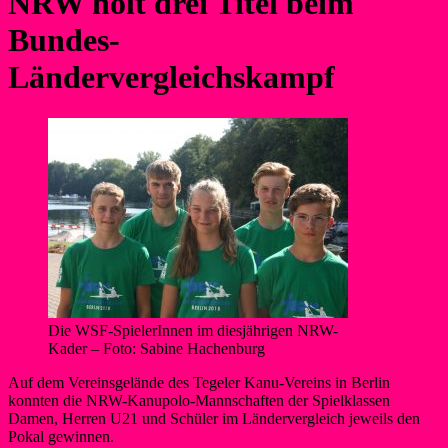
NRW holt drei Titel beim
Bundes-
Ländervergleichskampf
Die WSF-SpielerInnen im diesjährigen NRW-
Kader – Foto: Sabine Hachenburg
Auf dem Vereinsgelände des Tegeler Kanu-Vereins in Berlin
konnten die NRW-Kanupolo-Mannschaften der Spielklassen
Damen, Herren U21 und Schüler im Ländervergleich jeweils den
Pokal gewinnen.