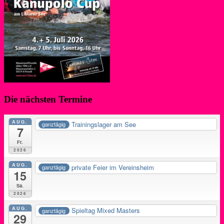
Die nächsten Termine
AUG.
Trainingslager am See
ganztägig
7
Fr.
2026
AUG.
private Feier im Vereinsheim
ganztägig
15
Sa.
2026
AUG.
Spieltag Mixed Masters
ganztägig
29