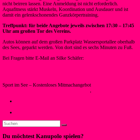
nicht beirren lassen. Eine Anmeldung ist nicht erforderlich.
Aquafitness stärkt Muskeln, Koordination und Ausdauer und ist
damit ein gelenkschonendes Ganzkörpertraining.
Treffpunkt: für beide Angebote jeweils zwischen 17:30 – 17:45
Uhr am großen Tor des Vereins.
Autos können auf dem großen Parkplatz Wassersportallee oberhalb
des Sees, geparkt werden. Von dort sind es sechs Minuten zu Fuß.
Bei Fragen bitte E-Mail an Silke Schäfer:
schwimmen@wsf-
liblar.de
Sport im See – Kostenloses Mitmachangebot
Silke Schäfer
4. Juli 2024
4. Juli 2024
Neues
,
Schwimmen
←
Liblarer SunSet-Schwimmen geht am 7. September in die
zweite Runde
Liblarer Kanupolo Cup und Summerjam im Juni 24
→
Du möchtest Kanupolo spielen?