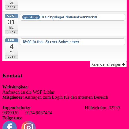
Sa.
2026
AUG.
Trainingslager Nationalmannschaf...
ganztägig
31
Mo.
2026
SEP.
18:00
Aufbau Sunset-Schwimmen
4
Fr.
2026
Kalender anzeigen
Kontakt
Websitegäste
:
Anfragen an die WSF Liblar
info@wsf-liblar.de
Mitglieder
: Anfragen zum Login für den internen Bereich
redaktion@wsf-liblar.de
Jugendschutz:
jugendschutz@wsf-liblar.de
Hilfetelefon: 02235
9899930 0174 8037474
Folge uns
: