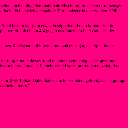
 eine hochkarätige internationale Mischung. Im ersten Gruppenspiel
uelle Fehler trieb der spätere Turniersieger in der zweiten Hälfte
r Spiel bekam langsam etwas Festigkeit und man konnte sich im
iel wurde mit einem 4:4 gegen das französische Avranches der
inen Rückstand aufzuholen und zuletzt sogar, das Spiel in die
tsleistung konnte dieses Spiel mit einem eindeutigen 7:3 gewonnen
esem internationalen Teilnehmerfeld so zu präsentieren, zeigt, dass
beim WSF Liblar. Daher hat es mich besonders gefreut, als ich gefragt
h arbeiten muss.“