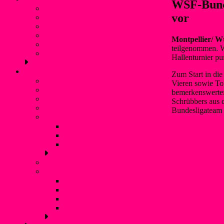
WSF-Bunde
Vorstand
vor
Geschichte
Freizeitangebot
Liblarer See
Montpellier/ W
Termine
teilgenommen. W
Verbände und Partner
Hallenturnier pu
Kanupolo
Zum Start in di
Was ist Kanupolo?
Vieren sowie To
Mannschaften
bemerkenswerten
NationalspielerInnen
Schrübbers aus d
Trainingszeiten
Bundesligateam 
Erfolge
Nationale Turniererfolge
Internationale Turniererfolge
Bundesliga
Anfänger
Liblarer Kanupolo Cup
Liblarer Kanupolo Cup 2019
Liblarer Kanupolo Cup 2018
Liblarer Kanupolo Cup 2017
Liblarer Kanupolo Cup 2016