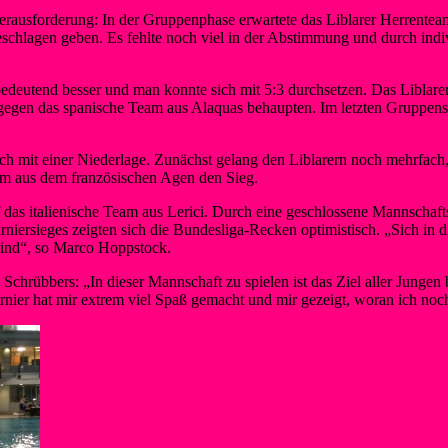
rausforderung: In der Gruppenphase erwartete das Liblarer Herrenteam
chlagen geben. Es fehlte noch viel in der Abstimmung und durch individ
deutend besser und man konnte sich mit 5:3 durchsetzen. Das Liblare
gegen das spanische Team aus Alaquas behaupten. Im letzten Gruppensp
mit einer Niederlage. Zunächst gelang den Liblarern noch mehrfach, e
am aus dem französischen Agen den Sieg.
auf das italienische Team aus Lerici. Durch eine geschlossene Mannschaf
rniersieges zeigten sich die Bundesliga-Recken optimistisch. „Sich in di
sind“, so Marco Hoppstock.
chrübbers: „In dieser Mannschaft zu spielen ist das Ziel aller Jungen 
rnier hat mir extrem viel Spaß gemacht und mir gezeigt, woran ich noc