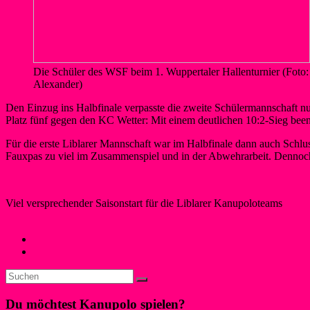
Die Schüler des WSF beim 1. Wuppertaler Hallenturnier (Foto:
Alexander)
Den Einzug ins Halbfinale verpasste die zweite Schülermannschaft nur
Platz fünf gegen den KC Wetter: Mit einem deutlichen 10:2-Sieg been
Für die erste Liblarer Mannschaft war im Halbfinale dann auch Schlus
Fauxpas zu viel im Zusammenspiel und in der Abwehrarbeit. Dennoch w
Viel versprechender Saisonstart für die Liblarer Kanupoloteams
Maren Schwegeler
6. Februar 2017
27. März 2017
Kanupolo
←
Deutschland wieder in Aktion
Rückblick: Was im März geschah
→
Du möchtest Kanupolo spielen?