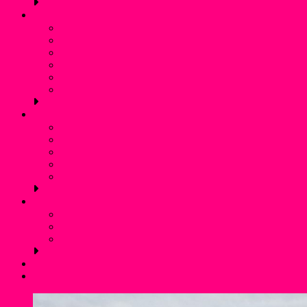
Schwimmen
Bojenschwimmen
SunSet-Schwimmen
Winterschwimmen / Eisbaden
Rettungsschwimmen
Aquafitness
Trainingszeiten (Schwimmen)
Jugendschutz
Kontaktpersonen und Hilfetelefon
Was ist Gewalt?
Prävention: Was tun wir?
Flyer für Kinder, Jugendliche und Eltern
externe links
Service
Mitgliedschaft und Infos
Förderverein WSF Liblar
Anfahrt und Parken
Kontakt
Login