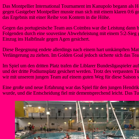
Das Montpellier International Tournament im Kanupolo begann als He
gegen Gastgeber Montpellier musste man sich mit einem klaren 0:6 ges
das Ergebnis mit einer Reihe von Kontern in die Höhe.
Gegen das portugiesische Team aus Coimbra war die Leistung dann be
Folgenden durch eine souveräne Abwehrleistung mit einem 5:2-Sieg 
Einzug ins Halbfinale gegen Agen gesichert.
Diese Begegnung endete allerdings nach einem hart umkämpften Match 
Verlängerung zu ziehen. Im Golden Goal jedoch sicherte sich das Te
Im Spiel um den dritten Platz trafen die Liblarer Bundesligaspieler 
und der dritte Podiumsplatz gesichert werden. Trotz des verpassten Tu
wir mit unserem jungen Team auf einem guten Weg für diese Saison 
Eine große und neue Erfahrung war das Spiel für den jungen Hendrik S
wurde, und die Entscheidung fiel mir dementsprechend leicht. Das Tu