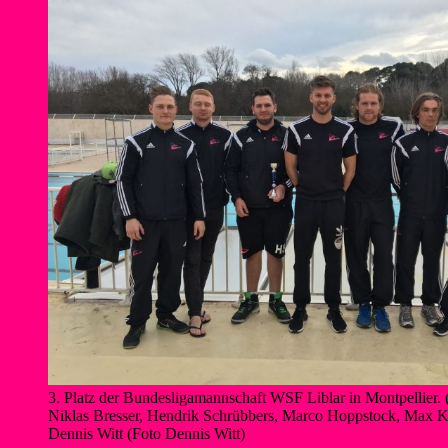
3. Platz der Bundesligamannschaft WSF Liblar in Montpellier. (v.
Niklas Bresser, Hendrik Schrübbers, Marco Hoppstock, Max 
Dennis Witt (Foto Dennis Witt)