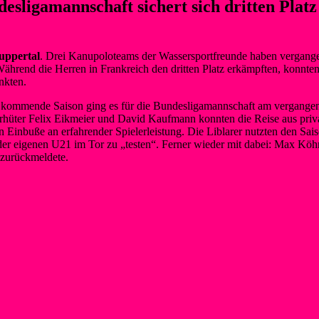
sligamannschaft sichert sich dritten Platz 
uppertal
. Drei Kanupoloteams der Wassersportfreunde haben vergang
ährend die Herren in Frankreich den dritten Platz erkämpften, konnte
nkten.
e kommende Saison ging es für die Bundesligamannschaft am vergange
rhüter Felix Eikmeier und David Kaufmann konnten die Reise aus priva
 Einbuße an erfahrender Spielerleistung. Die Liblarer nutzten den Sa
er eigenen U21 im Tor zu „testen“. Ferner wieder mit dabei: Max Köhne
zurückmeldete.