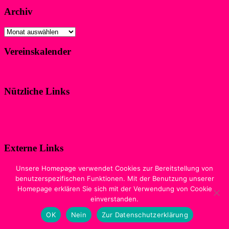
Archiv
Archiv
Vereinskalender
Klicke hier!
Nützliche Links
Impressum
Datenschutzerklärung
Externe Links
Digitale Ausgabe der Zeitschrift
Unsere Homepage verwendet Cookies zur Bereitstellung von
„WIR IM SPORT“
benutzerspezifischen Funktionen. Mit der Benutzung unserer
Homepage erklären Sie sich mit der Verwendung von Cookie
Sewobe Vereinssoftware
einverstanden.
Copyright © 2026
WSF-Liblar
. Alle Rechte vorbehalten. Theme
OK
Nein
Zur Datenschutzerklärung
Spacious
von ThemeGrill. Präsentiert von:
WordPress
.