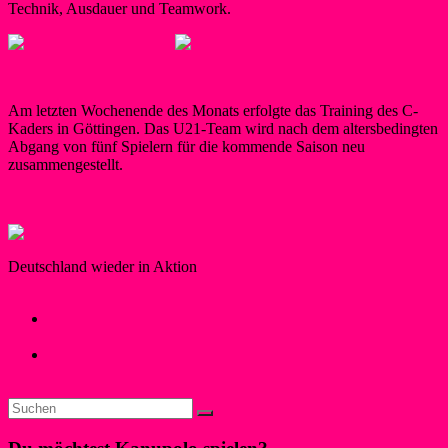
Technik, Ausdauer und Teamwork.
Am letzten Wochenende des Monats erfolgte das Training des C-
Kaders in Göttingen. Das U21-Team wird nach dem altersbedingten
Abgang von fünf Spielern für die kommende Saison neu
zusammengestellt.
Deutschland wieder in Aktion
Maren Schwegeler
28. November 2016
27. März 2017
Kanupolo
←
Weltmeisterinnen und Landessportbund NRW zu Gast bei
den Wassersportfreunden
Viel versprechender Saisonstart für die Liblarer
Kanupoloteams
→