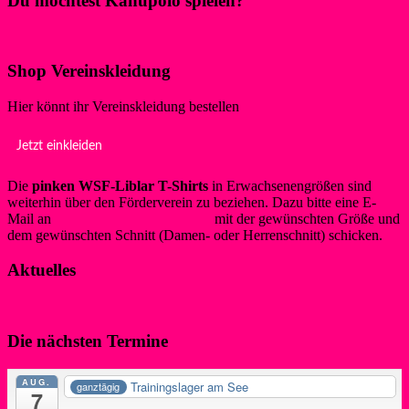
Du möchtest Kanupolo spielen?
Klicke hier!
Shop Vereinskleidung
Hier könnt ihr Vereinskleidung bestellen
Jetzt einkleiden
Die
pinken WSF-Liblar T-Shirts
in Erwachsenengrößen sind
weiterhin über den Förderverein zu beziehen. Dazu bitte eine E-
Mail an
info@foerderverein-wsf.de
mit der gewünschten Größe und
dem gewünschten Schnitt (Damen- oder Herrenschnitt) schicken.
Aktuelles
Die nächsten Termine
AUG.
Trainingslager am See
ganztägig
7