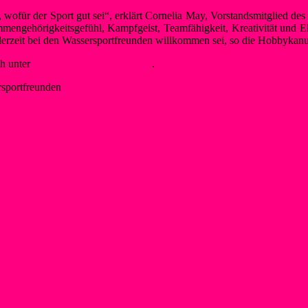
 wofür der Sport gut sei“, erklärt Cornelia May, Vorstandsmitglied des
mmengehörigkeitsgefühl, Kampfgeist, Teamfähigkeit, Kreativität und
ederzeit bei den Wassersportfreunden willkommen sei, so die Hobbykanu
h unter
www.beim-sport-gelernt.de
.
sportfreunden