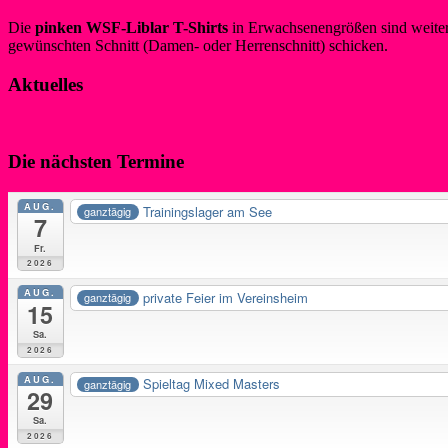
Die
pinken WSF-Liblar T-Shirts
in Erwachsenengrößen sind weiterh
gewünschten Schnitt (Damen- oder Herrenschnitt) schicken.
Aktuelles
Die nächsten Termine
AUG.
Trainingslager am See
ganztägig
7
Fr.
2026
AUG.
private Feier im Vereinsheim
ganztägig
15
Sa.
2026
AUG.
Spieltag Mixed Masters
ganztägig
29
Sa.
2026