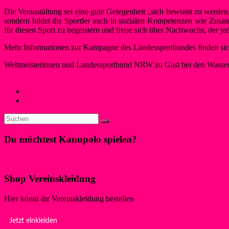
Die Veranstaltung sei eine gute Gelegenheit „sich bewusst zu werden,
sondern bildet die Sportler auch in sozialen Kompetenzen wie Zusa
für diesen Sport zu begeistern und freue sich über Nachwuchs, der j
Mehr Informationen zur Kampagne des Landessportbundes finden sic
Weltmeisterinnen und Landessportbund NRW zu Gast bei den Wasser
Maren Schwegeler
25. Oktober 2016
28. März 2017
Neues
←
Erfolg zum Saisonabschluss
Deutschland wieder in Aktion
→
Du möchtest Kanupolo spielen?
Klicke hier!
Shop Vereinskleidung
Hier könnt ihr Vereinskleidung bestellen
Jetzt einkleiden