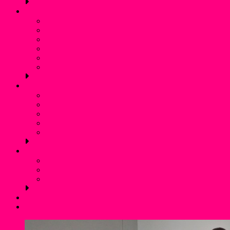
Schwimmen
Bojenschwimmen
SunSet-Schwimmen
Winterschwimmen / Eisbaden
Rettungsschwimmen
Aquafitness
Trainingszeiten (Schwimmen)
Jugendschutz
Kontaktpersonen und Hilfetelefon
Was ist Gewalt?
Prävention: Was tun wir?
Flyer für Kinder, Jugendliche und Eltern
externe links
Service
Mitgliedschaft und Infos
Förderverein WSF Liblar
Anfahrt und Parken
Kontakt
Login