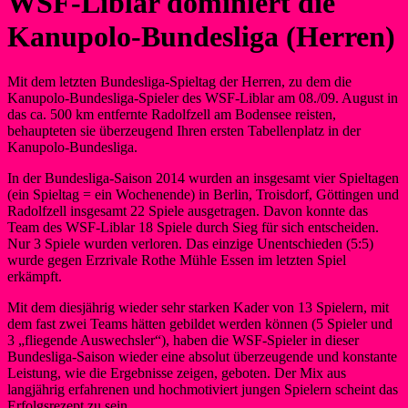
WSF-Liblar dominiert die
Kanupolo-Bundesliga (Herren)
Mit dem letzten Bundesliga-Spieltag der Herren, zu dem die
Kanupolo-Bundesliga-Spieler des WSF-Liblar am 08./09. August in
das ca. 500 km entfernte Radolfzell am Bodensee reisten,
behaupteten sie überzeugend Ihren ersten Tabellenplatz in der
Kanupolo-Bundesliga.
In der Bundesliga-Saison 2014 wurden an insgesamt vier Spieltagen
(ein Spieltag = ein Wochenende) in Berlin, Troisdorf, Göttingen und
Radolfzell insgesamt 22 Spiele ausgetragen. Davon konnte das
Team des WSF-Liblar 18 Spiele durch Sieg für sich entscheiden.
Nur 3 Spiele wurden verloren. Das einzige Unentschieden (5:5)
wurde gegen Erzrivale Rothe Mühle Essen im letzten Spiel
erkämpft.
Mit dem diesjährig wieder sehr starken Kader von 13 Spielern, mit
dem fast zwei Teams hätten gebildet werden können (5 Spieler und
3 „fliegende Auswechsler“), haben die WSF-Spieler in dieser
Bundesliga-Saison wieder eine absolut überzeugende und konstante
Leistung, wie die Ergebnisse zeigen, geboten. Der Mix aus
langjährig erfahrenen und hochmotiviert jungen Spielern scheint das
Erfolgsrezept zu sein.