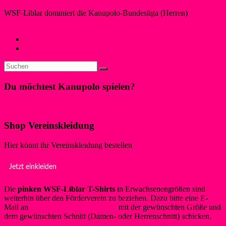
WSF-Liblar dominiert die Kanupolo-Bundesliga (Herren)
Cornelia May
18. August 2014
1. September 2014
Kanupolo
←
Der WSF mit Kanupolo in der WDR-Lokalzeit
Erfolgreich auf den Deutschen Meisterschaften
→
Du möchtest Kanupolo spielen?
Klicke hier!
Shop Vereinskleidung
Hier könnt ihr Vereinskleidung bestellen
Jetzt einkleiden
Die
pinken WSF-Liblar T-Shirts
in Erwachsenengrößen sind
weiterhin über den Förderverein zu beziehen. Dazu bitte eine E-
Mail an
info@foerderverein-wsf.de
mit der gewünschten Größe und
dem gewünschten Schnitt (Damen- oder Herrenschnitt) schicken.