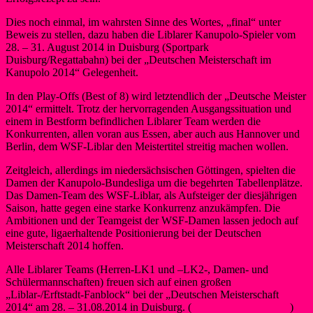
Dies noch einmal, im wahrsten Sinne des Wortes, „final“ unter
Beweis zu stellen, dazu haben die Liblarer Kanupolo-Spieler vom
28. – 31. August 2014 in Duisburg (Sportpark
Duisburg/Regattabahn) bei der „Deutschen Meisterschaft im
Kanupolo 2014“ Gelegenheit.
In den Play-Offs (Best of 8) wird letztendlich der „Deutsche Meister
2014“ ermittelt. Trotz der hervorragenden Ausgangssituation und
einem in Bestform befindlichen Liblarer Team werden die
Konkurrenten, allen voran aus Essen, aber auch aus Hannover und
Berlin, dem WSF-Liblar den Meistertitel streitig machen wollen.
Zeitgleich, allerdings im niedersächsischen Göttingen, spielten die
Damen der Kanupolo-Bundesliga um die begehrten Tabellenplätze.
Das Damen-Team des WSF-Liblar, als Aufsteiger der diesjährigen
Saison, hatte gegen eine starke Konkurrenz anzukämpfen. Die
Ambitionen und der Teamgeist der WSF-Damen lassen jedoch auf
eine gute, ligaerhaltende Positionierung bei der Deutschen
Meisterschaft 2014 hoffen.
Alle Liblarer Teams (Herren-LK1 und –LK2-, Damen- und
Schülermannschaften) freuen sich auf einen großen
„Liblar-/Erftstadt-Fanblock“ bei der „Deutschen Meisterschaft
2014“ am 28. – 31.08.2014 in Duisburg. (
Weitere Informationen
)