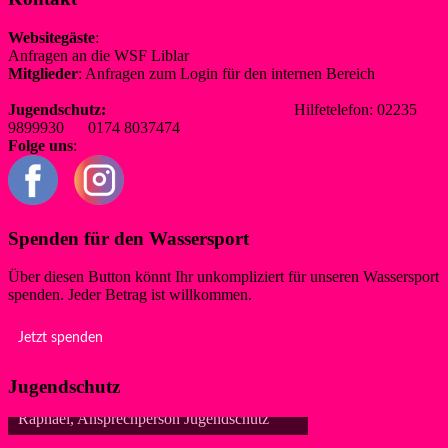
Websitegäste
:
Anfragen an die WSF Liblar
info@wsf-liblar.de
Mitglieder
: Anfragen zum Login für den internen Bereich
redaktion@wsf-liblar.de
Jugendschutz:
jugendschutz@wsf-liblar.de
Hilfetelefon: 02235
9899930 0174 8037474
Folge uns
:
Spenden für den Wassersport
Über diesen Button könnt Ihr unkompliziert für unseren Wassersport
spenden. Jeder Betrag ist willkommen.
Jetzt spenden
Jugendschutz
Raphael, Ansprechperson Jugendschutz