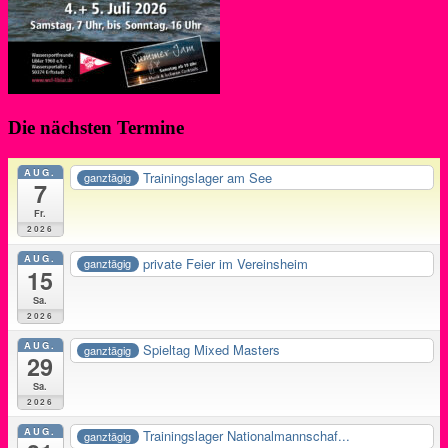
Die nächsten Termine
AUG.
Trainingslager am See
ganztägig
7
Fr.
2026
AUG.
private Feier im Vereinsheim
ganztägig
15
Sa.
2026
AUG.
Spieltag Mixed Masters
ganztägig
29
Sa.
2026
AUG.
Trainingslager Nationalmannschaf...
ganztägig