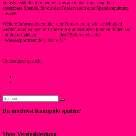
Selbstverständlich freuen wir uns auch über ihre steuerlich
absetzbare Spende, für die der Förderverein eine Spendenquittung
ausstellt.
Weitere Informationen über den Förderverein, wie sie Mitglied
werden können oder auf andere Art unterstützen können finden sie
auf der offiziellen
Homepage
des Fördervereins der
“Wassersportfreunde Liblar e.V.”
Unterstützer gesucht
Edgar Jacoby
10. Mai 2014
20. Mai 2014
Neues
1. Internes Schülerturnier am Tag der offenen Tür
(01.05.2014)
→
Du möchtest Kanupolo spielen?
Klicke hier!
Shop Vereinskleidung