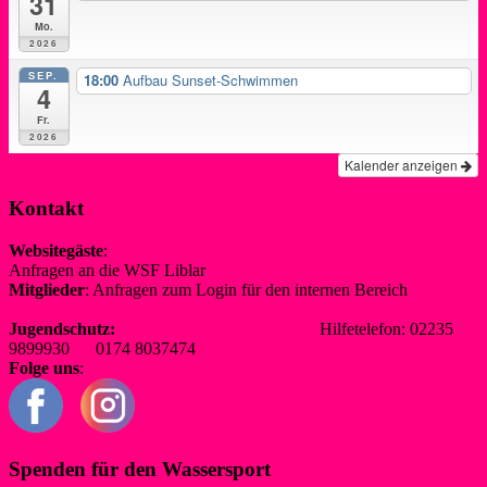
31
Mo.
2026
SEP.
18:00
Aufbau Sunset-Schwimmen
4
Fr.
2026
Kalender anzeigen
Kontakt
Websitegäste
:
Anfragen an die WSF Liblar
info@wsf-liblar.de
Mitglieder
: Anfragen zum Login für den internen Bereich
redaktion@wsf-liblar.de
Jugendschutz:
jugendschutz@wsf-liblar.de
Hilfetelefon: 02235
9899930 0174 8037474
Folge uns
:
Spenden für den Wassersport