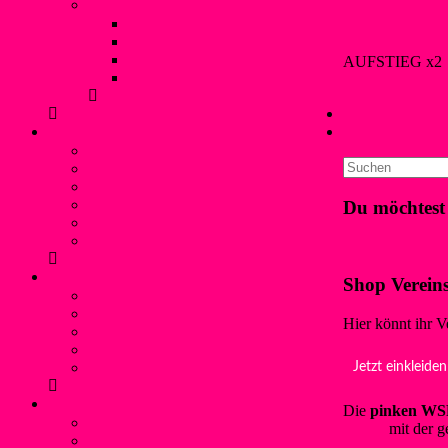
Liblarer Kanupolo Cup
Liblarer Kanupolo Cup 2019
Liblarer Kanupolo Cup 2018
Liblarer Kanupolo Cup 2017
AUFSTIEG x2
Liblarer Kanupolo Cup 2016
Berner
9. Septe
←
Liblarer Kan
Nur glückliche 
Schwimmen
Bojenschwimmen
SunSet-Schwimmen
Winterschwimmen / Eisbaden
Rettungsschwimmen
Du möchtest
Aquafitness
Trainingszeiten (Schwimmen)
Klicke hier!
Jugendschutz
Shop Verein
Kontaktpersonen und Hilfetelefon
Was ist Gewalt?
Hier könnt ihr V
Prävention: Was tun wir?
Flyer für Kinder, Jugendliche und Eltern
externe links
Jetzt einkleiden
Service
Die
pinken WSF
Mitgliedschaft und Infos
wsf.de
mit der g
Förderverein WSF Liblar