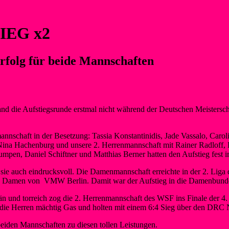
IEG x2
erfolg für beide Mannschaften
and die Aufstiegsrunde erstmal nicht während der Deutschen Meistersch
schaft in der Besetzung: Tassia Konstantinidis, Jade Vassalo, Caroli
ina Hachenburg und unsere 2. Herrenmannschaft mit Rainer Radloff, Fel
mpen, Daniel Schiftner und Matthias Berner hatten den Aufstieg fest i
sie auch eindrucksvoll. Die Damenmannschaft erreichte in der 2. Liga 
e Damen von VMW Berlin. Damit war der Aufstieg in die Damenbundes
 und torreich zog die 2. Herrenmannschaft des WSF ins Finale der 4. L
ie Herren mächtig Gas und holten mit einem 6:4 Sieg über den DRC 
beiden Mannschaften zu diesen tollen Leistungen.