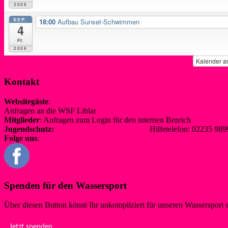
2026
SEP.
18:00
Aufbau Sunset-Schwimmen
4
Fr.
2026
Kalender a
Kontakt
Websitegäste
:
Anfragen an die WSF Liblar
info@wsf-liblar.de
Mitglieder
: Anfragen zum Login für den internen Bereich
redaktion@
Jugendschutz:
jugendschutz@wsf-liblar.de
Hilfetelefon: 02235 
Folge uns
:
Spenden für den Wassersport
Über diesen Button könnt Ihr unkompliziert für unseren Wassersport 
Jetzt spenden