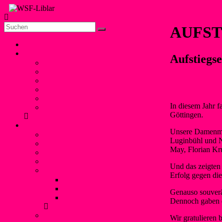
Zum
Inhalt
Die offizielle Seite
springen
WSF-
AUFST
der
Liblar
Wassersportfreunde
Menü
Home
Liblar 1960 e.V.
Unser Verein
Aufstiegs
Vorstand
Geschichte
Freizeitangebot
Liblarer See
Termine
In diesem Jahr f
Verbände und Partner
Göttingen.
Kanupolo
Unsere Damenmann
Was ist Kanupolo?
Luginbühl und N
Mannschaften
May, Florian Kru
NationalspielerInnen
Trainingszeiten
Und das zeigten 
Erfolge
Erfolg gegen di
Nationale Turniererfolge
Internationale Turniererfolge
Genauso souverän
Bundesliga
Dennoch gaben d
Anfänger
Wir gratulieren 