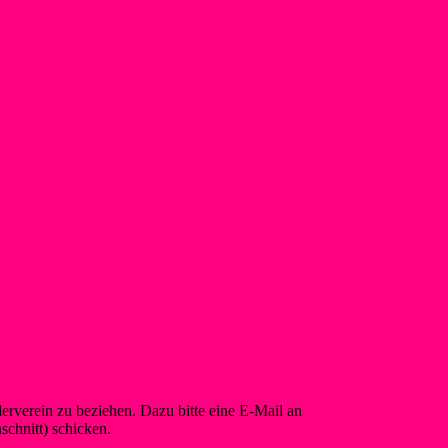
rverein zu beziehen. Dazu bitte eine E-Mail an
info@foerderverein-
chnitt) schicken.