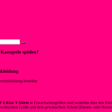
mber 2024
11. September 2024
Neues
upolospieler auf dem Treppchen
Gesichter beim zweiten SunSet-Schwimmen am Liblarer See
→
 Kanupolo spielen?
skleidung
ereinskleidung bestellen
-Liblar T-Shirts
in Erwachsenengrößen sind weiterhin über den Förde
ewünschten Größe und dem gewünschten Schnitt (Damen- oder Herrens