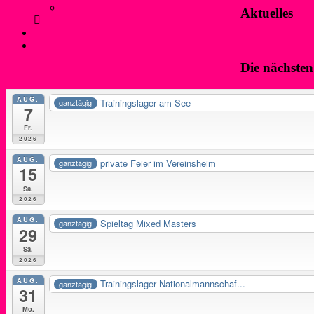
Anfahrt und Parken
Aktuelles
Kontakt
Login
Die nächste
AUG.
Trainingslager am See
ganztägig
7
Fr.
2026
AUG.
private Feier im Vereinsheim
ganztägig
15
Sa.
2026
AUG.
Spieltag Mixed Masters
ganztägig
29
Sa.
2026
AUG.
Trainingslager Nationalmannschaf...
ganztägig
31
Mo.