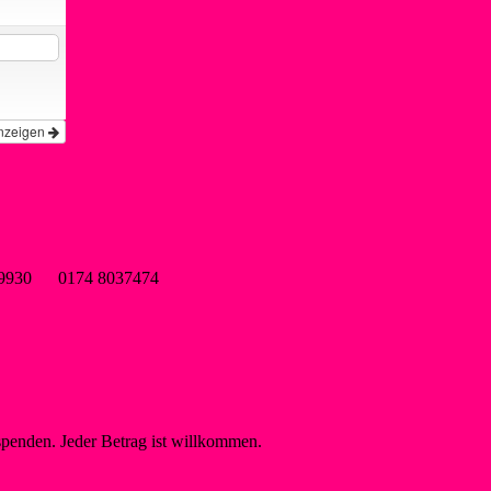
nzeigen
wsf-liblar.de
9899930 0174 8037474
spenden. Jeder Betrag ist willkommen.