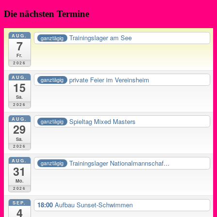
Die nächsten Termine
AUG.
Trainingslager am See
ganztägig
7
Fr.
2026
AUG.
private Feier im Vereinsheim
ganztägig
15
Sa.
2026
AUG.
Spieltag Mixed Masters
ganztägig
29
Sa.
2026
AUG.
Trainingslager Nationalmannschaf...
ganztägig
31
Mo.
2026
SEP.
18:00
Aufbau Sunset-Schwimmen
4