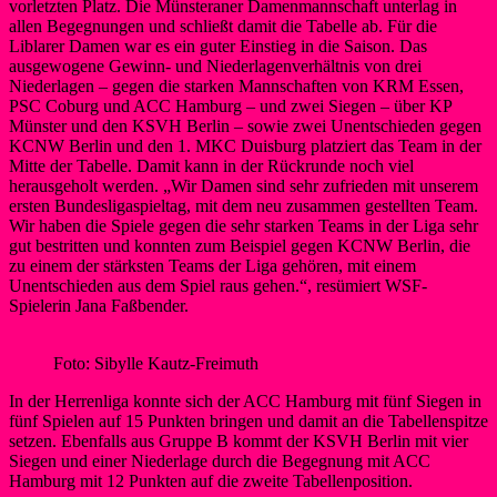
vorletzten Platz. Die Münsteraner Damenmannschaft unterlag in
allen Begegnungen und schließt damit die Tabelle ab. Für die
Liblarer Damen war es ein guter Einstieg in die Saison. Das
ausgewogene Gewinn- und Niederlagenverhältnis von drei
Niederlagen – gegen die starken Mannschaften von KRM Essen,
PSC Coburg und ACC Hamburg – und zwei Siegen – über KP
Münster und den KSVH Berlin – sowie zwei Unentschieden gegen
KCNW Berlin und den 1. MKC Duisburg platziert das Team in der
Mitte der Tabelle. Damit kann in der Rückrunde noch viel
herausgeholt werden. „Wir Damen sind sehr zufrieden mit unserem
ersten Bundesligaspieltag, mit dem neu zusammen gestellten Team.
Wir haben die Spiele gegen die sehr starken Teams in der Liga sehr
gut bestritten und konnten zum Beispiel gegen KCNW Berlin, die
zu einem der stärksten Teams der Liga gehören, mit einem
Unentschieden aus dem Spiel raus gehen.“, resümiert WSF-
Spielerin Jana Faßbender.
Foto: Sibylle Kautz-Freimuth
In der Herrenliga konnte sich der ACC Hamburg mit fünf Siegen in
fünf Spielen auf 15 Punkten bringen und damit an die Tabellenspitze
setzen. Ebenfalls aus Gruppe B kommt der KSVH Berlin mit vier
Siegen und einer Niederlage durch die Begegnung mit ACC
Hamburg mit 12 Punkten auf die zweite Tabellenposition.