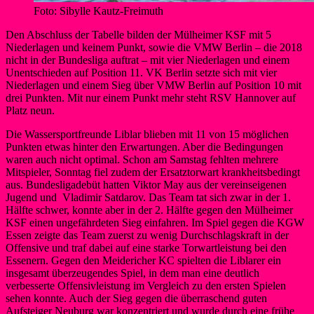
Foto: Sibylle Kautz-Freimuth
Den Abschluss der Tabelle bilden der Mülheimer KSF mit 5
Niederlagen und keinem Punkt, sowie die VMW Berlin – die 2018
nicht in der Bundesliga auftrat – mit vier Niederlagen und einem
Unentschieden auf Position 11. VK Berlin setzte sich mit vier
Niederlagen und einem Sieg über VMW Berlin auf Position 10 mit
drei Punkten. Mit nur einem Punkt mehr steht RSV Hannover auf
Platz neun.
Die Wassersportfreunde Liblar blieben mit 11 von 15 möglichen
Punkten etwas hinter den Erwartungen. Aber die Bedingungen
waren auch nicht optimal. Schon am Samstag fehlten mehrere
Mitspieler, Sonntag fiel zudem der Ersatztorwart krankheitsbedingt
aus. Bundesligadebüt hatten Viktor May aus der vereinseigenen
Jugend und Vladimir Satdarov. Das Team tat sich zwar in der 1.
Hälfte schwer, konnte aber in der 2. Hälfte gegen den Mülheimer
KSF einen ungefährdeten Sieg einfahren. Im Spiel gegen die KGW
Essen zeigte das Team zuerst zu wenig Durchschlagskraft in der
Offensive und traf dabei auf eine starke Torwartleistung bei den
Essenern. Gegen den Meidericher KC spielten die Liblarer ein
insgesamt überzeugendes Spiel, in dem man eine deutlich
verbesserte Offensivleistung im Vergleich zu den ersten Spielen
sehen konnte. Auch der Sieg gegen die überraschend guten
Aufsteiger Neuburg war konzentriert und wurde durch eine frühe