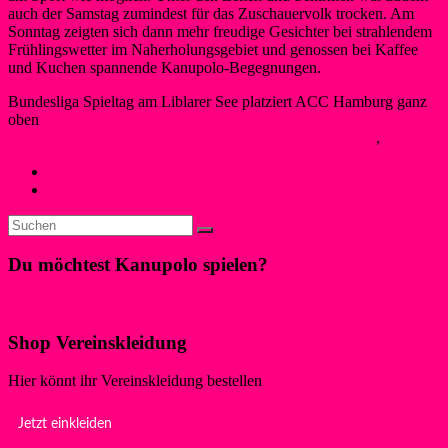
auch der Samstag zumindest für das Zuschauervolk trocken. Am
Sonntag zeigten sich dann mehr freudige Gesichter bei strahlendem
Frühlingswetter im Naherholungsgebiet und genossen bei Kaffee
und Kuchen spannende Kanupolo-Begegnungen.
Bundesliga Spieltag am Liblarer See platziert ACC Hamburg ganz
oben
Maren Schwegeler
17. Mai 2019
13. März 2020
Kanupolo
,
Neues
←
Wassersportfreunde veranstalten Frühlings-Events
Liblarer Kanupolo Jugend siegt in Essen
→
Du möchtest Kanupolo spielen?
Klicke hier!
Shop Vereinskleidung
Hier könnt ihr Vereinskleidung bestellen
Jetzt einkleiden