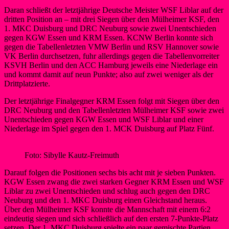
Daran schließt der letztjährige Deutsche Meister WSF Liblar auf der
dritten Position an – mit drei Siegen über den Mülheimer KSF, den
1. MKC Duisburg und DRC Neuburg sowie zwei Unentschieden
gegen KGW Essen und KRM Essen. KCNW Berlin konnte sich
gegen die Tabellenletzten VMW Berlin und RSV Hannover sowie
VK Berlin durchsetzen, fuhr allerdings gegen die Tabellenvorreiter
KSVH Berlin und den ACC Hamburg jeweils eine Niederlage ein
und kommt damit auf neun Punkte; also auf zwei weniger als der
Drittplatzierte.
Der letztjährige Finalgegner KRM Essen folgt mit Siegen über den
DRC Neuburg und den Tabellenletzten Mülheimer KSF sowie zwei
Unentschieden gegen KGW Essen und WSF Liblar und einer
Niederlage im Spiel gegen den 1. MCK Duisburg auf Platz Fünf.
Foto: Sibylle Kautz-Freimuth
Darauf folgen die Positionen sechs bis acht mit je sieben Punkten.
KGW Essen zwang die zwei starken Gegner KRM Essen und WSF
Liblar zu zwei Unentschieden und schlug auch gegen den DRC
Neuburg und den 1. MKC Duisburg einen Gleichstand heraus.
Über den Mülheimer KSF konnte die Mannschaft mit einem 6:2
eindeutig siegen und sich schließlich auf den ersten 7-Punkte-Platz
setzen. Der 1. MKC Duisburg spielte ein paar gemischte Partien,