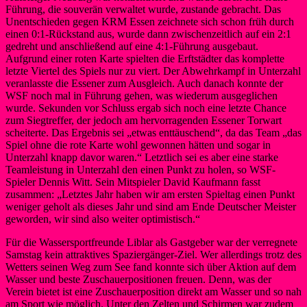
Führung, die souverän verwaltet wurde, zustande gebracht. Das
Unentschieden gegen KRM Essen zeichnete sich schon früh durch
einen 0:1-Rückstand aus, wurde dann zwischenzeitlich auf ein 2:1
gedreht und anschließend auf eine 4:1-Führung ausgebaut.
Aufgrund einer roten Karte spielten die Erftstädter das komplette
letzte Viertel des Spiels nur zu viert. Der Abwehrkampf in Unterzahl
veranlasste die Essener zum Ausgleich. Auch danach konnte der
WSF noch mal in Führung gehen, was wiederum ausgeglichen
wurde. Sekunden vor Schluss ergab sich noch eine letzte Chance
zum Siegtreffer, der jedoch am hervorragenden Essener Torwart
scheiterte. Das Ergebnis sei „etwas enttäuschend“, da das Team „das
Spiel ohne die rote Karte wohl gewonnen hätten und sogar in
Unterzahl knapp davor waren.“ Letztlich sei es aber eine starke
Teamleistung in Unterzahl den einen Punkt zu holen, so WSF-
Spieler Dennis Witt. Sein Mitspieler David Kaufmann fasst
zusammen: „Letztes Jahr haben wir am ersten Spieltag einen Punkt
weniger geholt als dieses Jahr und sind am Ende Deutscher Meister
geworden, wir sind also weiter optimistisch.“
Für die Wassersportfreunde Liblar als Gastgeber war der verregnete
Samstag kein attraktives Spaziergänger-Ziel. Wer allerdings trotz des
Wetters seinen Weg zum See fand konnte sich über Aktion auf dem
Wasser und beste Zuschauerpositionen freuen. Denn, was der
Verein bietet ist eine Zuschauerposition direkt am Wasser und so nah
am Sport wie möglich. Unter den Zelten und Schirmen war zudem